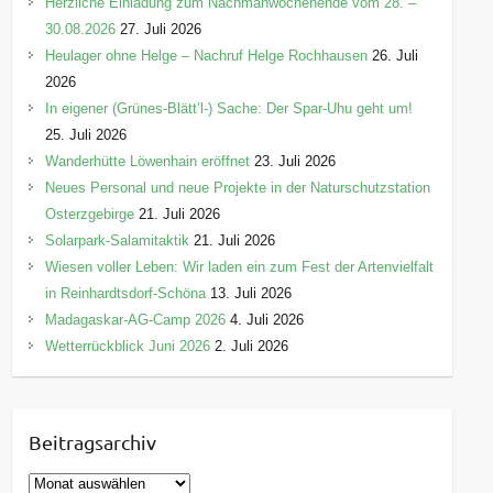
Herzliche Einladung zum Nachmähwochenende vom 28. –
30.08.2026
27. Juli 2026
Heulager ohne Helge – Nachruf Helge Rochhausen
26. Juli
2026
In eigener (Grünes-Blätt’l-) Sache: Der Spar-Uhu geht um!
25. Juli 2026
Wanderhütte Löwenhain eröffnet
23. Juli 2026
Neues Personal und neue Projekte in der Naturschutzstation
Osterzgebirge
21. Juli 2026
Solarpark-Salamitaktik
21. Juli 2026
Wiesen voller Leben: Wir laden ein zum Fest der Artenvielfalt
in Reinhardtsdorf-Schöna
13. Juli 2026
Madagaskar-AG-Camp 2026
4. Juli 2026
Wetterrückblick Juni 2026
2. Juli 2026
Beitragsarchiv
B