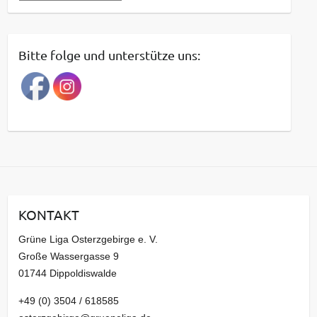
e
i
t
Bitte folge und unterstütze uns:
r
a
g
s
a
r
c
h
i
KONTAKT
v
Grüne Liga Osterzgebirge e. V.
Große Wassergasse 9
01744 Dippoldiswalde
+49 (0) 3504 / 618585