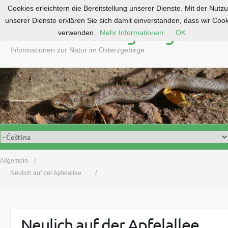
Cookies erleichtern die Bereitstellung unserer Dienste. Mit der Nutz
S
unserer Dienste erklären Sie sich damit einverstanden, dass wir Coo
k
Natur im Osterzgebirge
verwenden.
Mehr Informationen
OK
i
p
Informationen zur Natur im Osterzgebirge
t
o
c
o
n
t
e
n
t
Allgemein
Neulich auf der Apfelallee …
Neulich auf der Apfelallee …