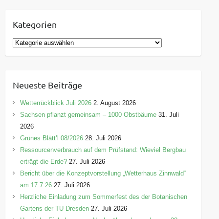
Kategorien
K
a
t
e
Neueste Beiträge
g
o
Wetterrückblick Juli 2026
2. August 2026
r
Sachsen pflanzt gemeinsam – 1000 Obstbäume
31. Juli
i
2026
e
Grünes Blätt’l 08/2026
28. Juli 2026
n
Ressourcenverbrauch auf dem Prüfstand: Wieviel Bergbau
erträgt die Erde?
27. Juli 2026
Bericht über die Konzeptvorstellung „Wetterhaus Zinnwald“
am 17.7.26
27. Juli 2026
Herzliche Einladung zum Sommerfest des der Botanischen
Gartens der TU Dresden
27. Juli 2026