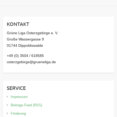
c
h
i
KONTAKT
v
Grüne Liga Osterzgebirge e. V.
Große Wassergasse 9
01744 Dippoldiswalde
+49 (0) 3504 / 618585
osterzgebirge@grueneliga.de
SERVICE
Impressum
Beitrags-Feed (RSS)
Förderung