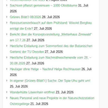
r
Sachsen pflanzt gemeinsam – 1000 Obstbäume
31. Juli
i
2026
e
Grünes Blätt’l 08/2026
28. Juli 2026
n
Ressourcenverbrauch auf dem Prüfstand: Wieviel Bergbau
erträgt die Erde?
27. Juli 2026
Bericht über die Konzeptvorstellung „Wetterhaus Zinnwald“
am 17.7.26
27. Juli 2026
Herzliche Einladung zum Sommerfest des der Botanischen
Gartens der TU Dresden
27. Juli 2026
Herzliche Einladung zum Nachmähwochenende vom 28. –
30.08.2026
27. Juli 2026
Heulager ohne Helge – Nachruf Helge Rochhausen
26. Juli
2026
In eigener (Grünes-Blätt’l-) Sache: Der Spar-Uhu geht um!
25. Juli 2026
Wanderhütte Löwenhain eröffnet
23. Juli 2026
Neues Personal und neue Projekte in der Naturschutzstation
Osterzgebirge
21. Juli 2026