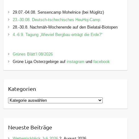
29.07.-04.08. Sensencamp Mohelnice (bei Müglitz)
23.-30.08. Deutsch-tschechisches HeuHoj-Camp
28.-30.8. Nachmäh-Wochenende auf den Bielatal-Biotopen
4.-6.9. Tagung „Wieviel Bergbau erträgt die Erde?“
Grünes Blätt’l 08/2026
Grüne Liga Osterzgebirge auf
instagram
und
facebook
Kategorien
K
a
t
e
Neueste Beiträge
g
o
Wetterrückblick Juli 2026
2. August 2026