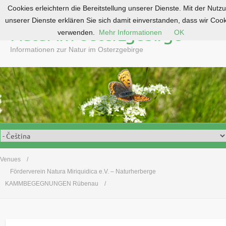
Cookies erleichtern die Bereitstellung unserer Dienste. Mit der Nutz
S
unserer Dienste erklären Sie sich damit einverstanden, dass wir Coo
k
Natur im Osterzgebirge
verwenden.
Mehr Informationen
OK
i
p
Informationen zur Natur im Osterzgebirge
t
o
c
o
n
t
e
n
t
Venues
Förderverein Natura Miriquidica e.V. – Naturherberge
KAMMBEGEGNUNGEN Rübenau