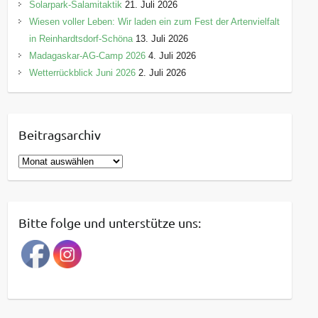
Solarpark-Salamitaktik
21. Juli 2026
Wiesen voller Leben: Wir laden ein zum Fest der Artenvielfalt
in Reinhardtsdorf-Schöna
13. Juli 2026
Madagaskar-AG-Camp 2026
4. Juli 2026
Wetterrückblick Juni 2026
2. Juli 2026
Beitragsarchiv
B
e
i
t
Bitte folge und unterstütze uns:
r
a
g
s
a
r