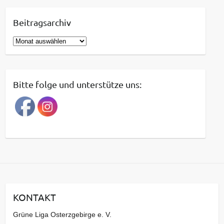
Beitragsarchiv
B
e
i
t
Bitte folge und unterstütze uns:
r
a
g
s
a
r
c
h
i
KONTAKT
v
Grüne Liga Osterzgebirge e. V.