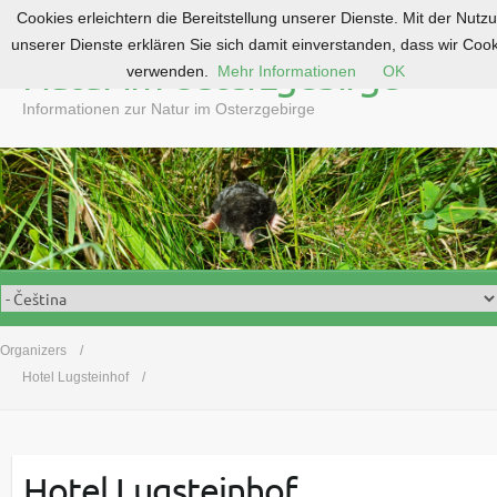
Cookies erleichtern die Bereitstellung unserer Dienste. Mit der Nutz
S
unserer Dienste erklären Sie sich damit einverstanden, dass wir Coo
k
Natur im Osterzgebirge
verwenden.
Mehr Informationen
OK
i
p
Informationen zur Natur im Osterzgebirge
t
o
c
o
n
t
e
n
t
Organizers
Hotel Lugsteinhof
Hotel Lugsteinhof