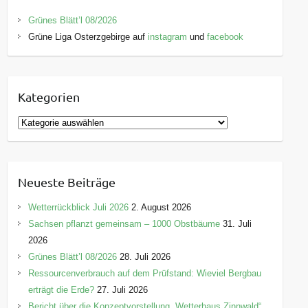
Grünes Blätt’l 08/2026
Grüne Liga Osterzgebirge auf
instagram
und
facebook
Kategorien
K
a
t
e
Neueste Beiträge
g
o
Wetterrückblick Juli 2026
2. August 2026
r
Sachsen pflanzt gemeinsam – 1000 Obstbäume
31. Juli
i
2026
e
Grünes Blätt’l 08/2026
28. Juli 2026
n
Ressourcenverbrauch auf dem Prüfstand: Wieviel Bergbau
erträgt die Erde?
27. Juli 2026
Bericht über die Konzeptvorstellung „Wetterhaus Zinnwald“