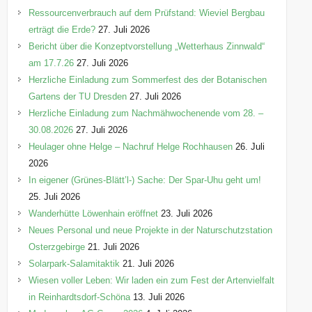
n
Ressourcenverbrauch auf dem Prüfstand: Wieviel Bergbau
erträgt die Erde?
27. Juli 2026
Bericht über die Konzeptvorstellung „Wetterhaus Zinnwald“
am 17.7.26
27. Juli 2026
Herzliche Einladung zum Sommerfest des der Botanischen
Gartens der TU Dresden
27. Juli 2026
Herzliche Einladung zum Nachmähwochenende vom 28. –
30.08.2026
27. Juli 2026
Heulager ohne Helge – Nachruf Helge Rochhausen
26. Juli
2026
In eigener (Grünes-Blätt’l-) Sache: Der Spar-Uhu geht um!
25. Juli 2026
Wanderhütte Löwenhain eröffnet
23. Juli 2026
Neues Personal und neue Projekte in der Naturschutzstation
Osterzgebirge
21. Juli 2026
Solarpark-Salamitaktik
21. Juli 2026
Wiesen voller Leben: Wir laden ein zum Fest der Artenvielfalt
in Reinhardtsdorf-Schöna
13. Juli 2026