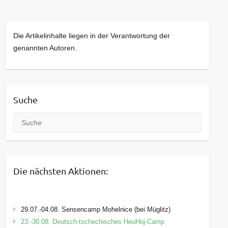
Landschaft interessierte Kinder und Jugendliche
von 7 bis 17 Jahren. Praxistage wie dieser
werden von den Teilnehmenden regelmäßig in
Die Artikelinhalte liegen in der Verantwortung der
festen Gruppen besucht. Sobald Plätze in
genannten Autoren.
diesen Gruppen frei werden, sind weitere
Interessenten willkommen. Die Veranstaltungen
werden in verschiedenen
Umweltbildungseinrichtungen des Landkreises
Suche
monatlich an Samstagen angeboten.
Suche
Die nächsten Aktionen:
29.07.-04.08. Sensencamp Mohelnice (bei Müglitz)
23.-30.08. Deutsch-tschechisches HeuHoj-Camp