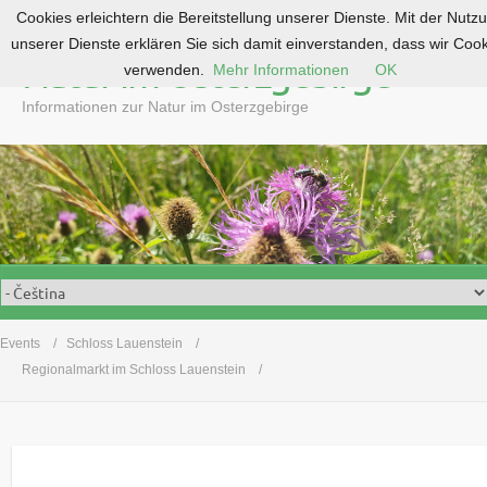
Cookies erleichtern die Bereitstellung unserer Dienste. Mit der Nutz
S
unserer Dienste erklären Sie sich damit einverstanden, dass wir Coo
k
Natur im Osterzgebirge
verwenden.
Mehr Informationen
OK
i
p
Informationen zur Natur im Osterzgebirge
t
o
c
o
n
t
e
n
t
Events
Schloss Lauenstein
Regionalmarkt im Schloss Lauenstein