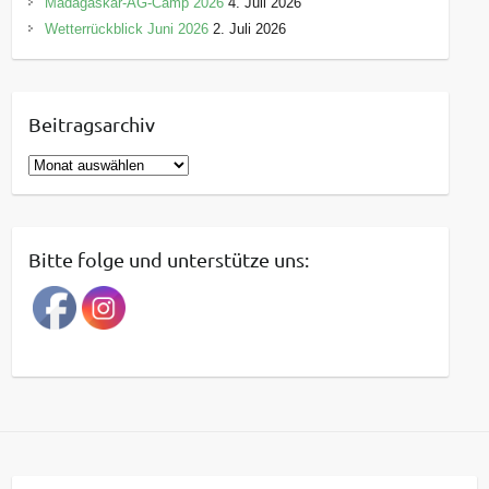
Madagaskar-AG-Camp 2026
4. Juli 2026
Wetterrückblick Juni 2026
2. Juli 2026
Beitragsarchiv
B
e
i
t
Bitte folge und unterstütze uns:
r
a
g
s
a
r
c
h
i