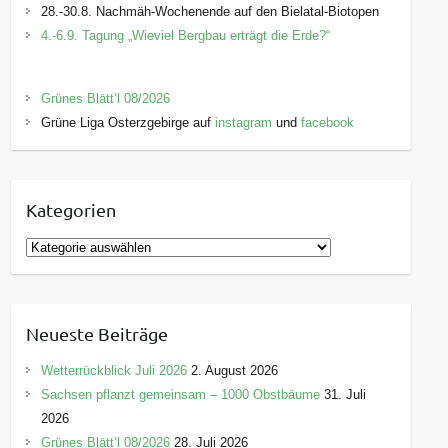
28.-30.8. Nachmäh-Wochenende auf den Bielatal-Biotopen
4.-6.9. Tagung „Wieviel Bergbau erträgt die Erde?“
Grünes Blätt’l 08/2026
Grüne Liga Osterzgebirge auf
instagram
und
facebook
Kategorien
K
a
t
e
Neueste Beiträge
g
o
Wetterrückblick Juli 2026
2. August 2026
r
Sachsen pflanzt gemeinsam – 1000 Obstbäume
31. Juli
i
2026
e
Grünes Blätt’l 08/2026
28. Juli 2026