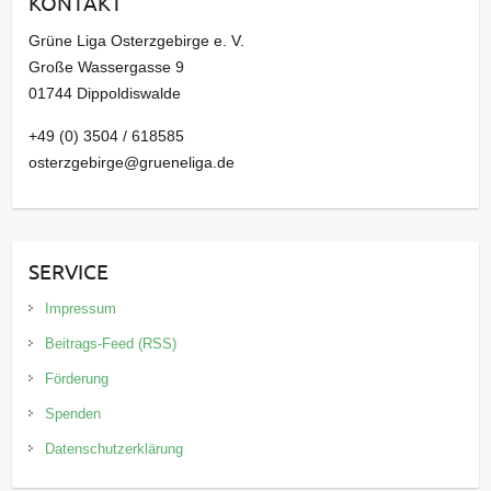
KONTAKT
v
Grüne Liga Osterzgebirge e. V.
Große Wassergasse 9
01744 Dippoldiswalde
+49 (0) 3504 / 618585
osterzgebirge@grueneliga.de
SERVICE
Impressum
Beitrags-Feed (RSS)
Förderung
Spenden
Datenschutzerklärung