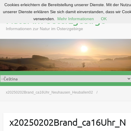
Cookies erleichtern die Bereitstellung unserer Dienste. Mit der Nutz
S
unserer Dienste erklären Sie sich damit einverstanden, dass wir Coo
k
Natur im Osterzgebirge
verwenden.
Mehr Informationen
OK
i
p
Informationen zur Natur im Osterzgebirge
t
o
c
o
n
t
e
n
t
x20250202Brand_ca16Uhr_Neuhausen_Heuballen02
x20250202Brand_ca16Uhr_N