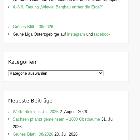
4.-6.9. Tagung „Wieviel Bergbau erträgt die Erde?“
Grünes Blätt’l 08/2026
Grüne Liga Osterzgebirge auf
instagram
und
facebook
Kategorien
K
a
t
e
Neueste Beiträge
g
o
Wetterrückblick Juli 2026
2. August 2026
r
Sachsen pflanzt gemeinsam – 1000 Obstbäume
31. Juli
i
2026
e
Grünes Blätt’l 08/2026
28. Juli 2026