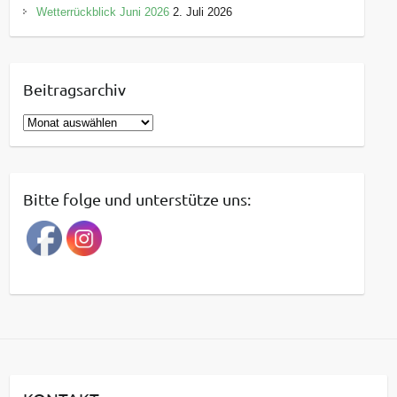
Wetterrückblick Juni 2026
2. Juli 2026
Beitragsarchiv
B
e
i
t
Bitte folge und unterstütze uns:
r
a
g
s
a
r
c
h
i