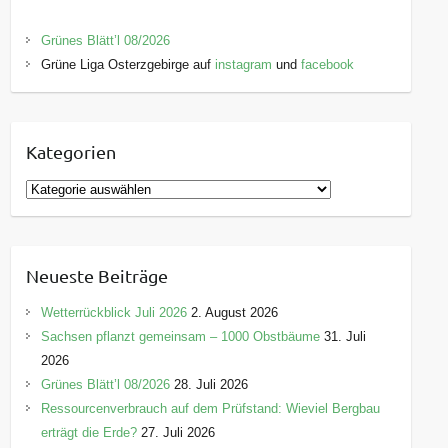
Grünes Blätt’l 08/2026
Grüne Liga Osterzgebirge auf
instagram
und
facebook
Kategorien
K
a
t
e
Neueste Beiträge
g
o
Wetterrückblick Juli 2026
2. August 2026
r
Sachsen pflanzt gemeinsam – 1000 Obstbäume
31. Juli
i
2026
e
Grünes Blätt’l 08/2026
28. Juli 2026
n
Ressourcenverbrauch auf dem Prüfstand: Wieviel Bergbau
erträgt die Erde?
27. Juli 2026