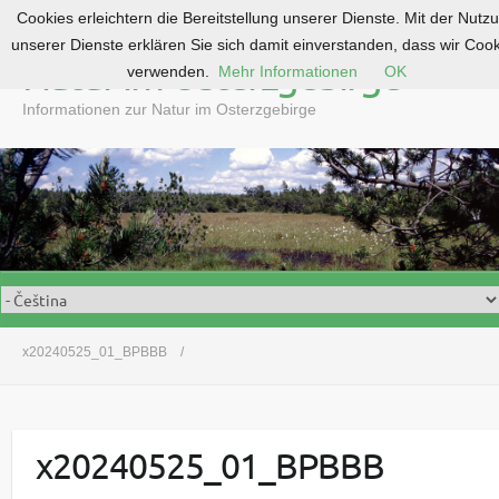
Cookies erleichtern die Bereitstellung unserer Dienste. Mit der Nutz
S
unserer Dienste erklären Sie sich damit einverstanden, dass wir Coo
k
Natur im Osterzgebirge
verwenden.
Mehr Informationen
OK
i
p
Informationen zur Natur im Osterzgebirge
t
o
c
o
n
t
e
n
t
x20240525_01_BPBBB
x20240525_01_BPBBB