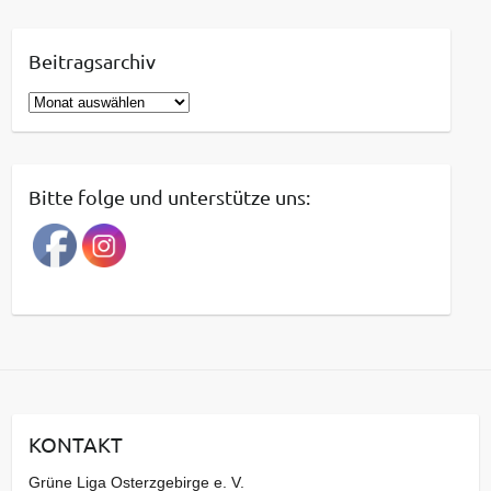
Beitragsarchiv
B
e
i
t
Bitte folge und unterstütze uns:
r
a
g
s
a
r
c
h
i
KONTAKT
v
Grüne Liga Osterzgebirge e. V.