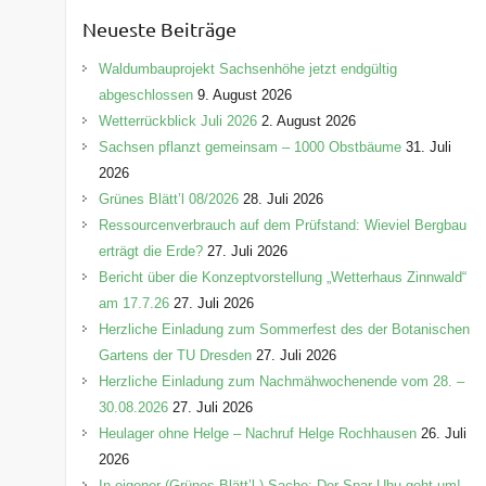
e
Neueste Beiträge
g
o
Waldumbauprojekt Sachsenhöhe jetzt endgültig
r
abgeschlossen
9. August 2026
i
Wetterrückblick Juli 2026
2. August 2026
e
Sachsen pflanzt gemeinsam – 1000 Obstbäume
31. Juli
n
2026
Grünes Blätt’l 08/2026
28. Juli 2026
Ressourcenverbrauch auf dem Prüfstand: Wieviel Bergbau
erträgt die Erde?
27. Juli 2026
Bericht über die Konzeptvorstellung „Wetterhaus Zinnwald“
am 17.7.26
27. Juli 2026
Herzliche Einladung zum Sommerfest des der Botanischen
Gartens der TU Dresden
27. Juli 2026
Herzliche Einladung zum Nachmähwochenende vom 28. –
30.08.2026
27. Juli 2026
Heulager ohne Helge – Nachruf Helge Rochhausen
26. Juli
2026
In eigener (Grünes-Blätt’l-) Sache: Der Spar-Uhu geht um!