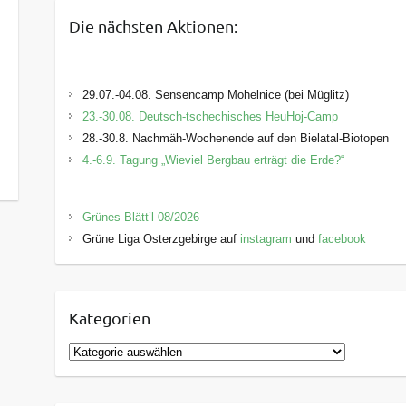
Die nächsten Aktionen:
29.07.-04.08. Sensencamp Mohelnice (bei Müglitz)
23.-30.08. Deutsch-tschechisches HeuHoj-Camp
28.-30.8. Nachmäh-Wochenende auf den Bielatal-Biotopen
4.-6.9. Tagung „Wieviel Bergbau erträgt die Erde?“
Grünes Blätt’l 08/2026
Grüne Liga Osterzgebirge auf
instagram
und
facebook
Kategorien
K
a
t