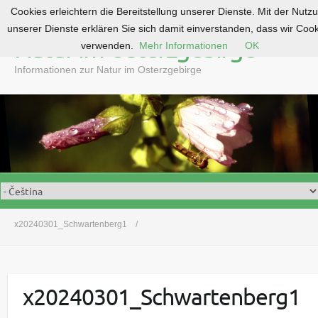
Cookies erleichtern die Bereitstellung unserer Dienste. Mit der Nutz
S
unserer Dienste erklären Sie sich damit einverstanden, dass wir Coo
k
Natur im Osterzgebirge
verwenden.
Mehr Informationen
OK
i
p
Informationen zur Natur im Osterzgebirge
t
o
c
o
n
t
e
n
t
x20240301_Schwartenberg1
x20240301_Schwartenberg1