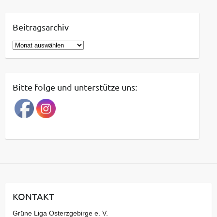
Beitragsarchiv
B
e
i
t
Bitte folge und unterstütze uns:
r
a
g
s
a
r
c
h
i
KONTAKT
v
Grüne Liga Osterzgebirge e. V.