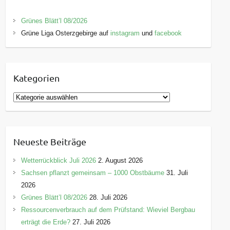
Grünes Blätt’l 08/2026
Grüne Liga Osterzgebirge auf
instagram
und
facebook
Kategorien
K
a
t
e
Neueste Beiträge
g
o
Wetterrückblick Juli 2026
2. August 2026
r
Sachsen pflanzt gemeinsam – 1000 Obstbäume
31. Juli
i
2026
e
Grünes Blätt’l 08/2026
28. Juli 2026
n
Ressourcenverbrauch auf dem Prüfstand: Wieviel Bergbau
erträgt die Erde?
27. Juli 2026