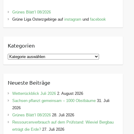
Grünes Blätt’l 08/2026
Grüne Liga Osterzgebirge auf
instagram
und
facebook
Kategorien
K
a
t
e
Neueste Beiträge
g
o
Wetterrückblick Juli 2026
2. August 2026
r
Sachsen pflanzt gemeinsam – 1000 Obstbäume
31. Juli
i
2026
e
Grünes Blätt’l 08/2026
28. Juli 2026
n
Ressourcenverbrauch auf dem Prüfstand: Wieviel Bergbau
erträgt die Erde?
27. Juli 2026