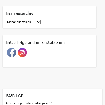
Beitragsarchiv
B
e
i
t
Bitte folge und unterstütze uns:
r
a
g
s
a
r
c
h
i
KONTAKT
v
Grüne Liga Osterzgebirge e. V.