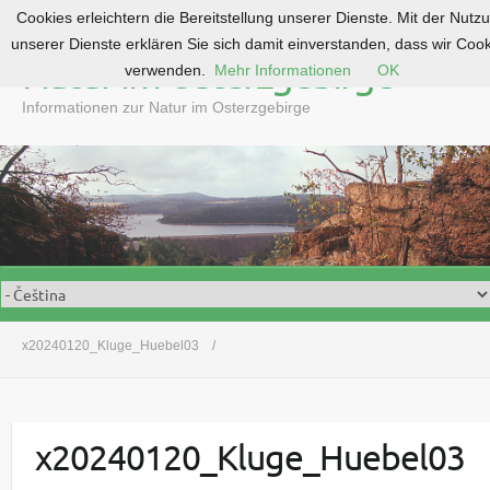
Cookies erleichtern die Bereitstellung unserer Dienste. Mit der Nutz
S
unserer Dienste erklären Sie sich damit einverstanden, dass wir Coo
k
Natur im Osterzgebirge
verwenden.
Mehr Informationen
OK
i
p
Informationen zur Natur im Osterzgebirge
t
o
c
o
n
t
e
n
t
x20240120_Kluge_Huebel03
x20240120_Kluge_Huebel03