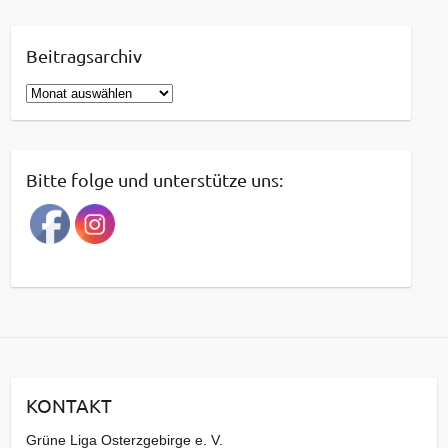
Beitragsarchiv
B
e
i
t
Bitte folge und unterstütze uns:
r
a
g
s
a
r
c
h
i
KONTAKT
v
Grüne Liga Osterzgebirge e. V.