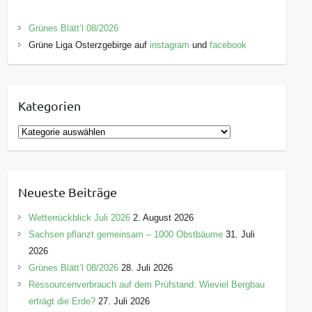
Grünes Blätt’l 08/2026
Grüne Liga Osterzgebirge auf
instagram
und
facebook
Kategorien
K
a
t
e
Neueste Beiträge
g
o
Wetterrückblick Juli 2026
2. August 2026
r
Sachsen pflanzt gemeinsam – 1000 Obstbäume
31. Juli
i
2026
e
Grünes Blätt’l 08/2026
28. Juli 2026
n
Ressourcenverbrauch auf dem Prüfstand: Wieviel Bergbau
erträgt die Erde?
27. Juli 2026