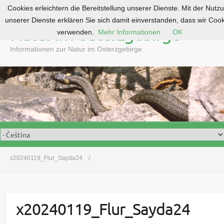
Cookies erleichtern die Bereitstellung unserer Dienste. Mit der Nutz
S
unserer Dienste erklären Sie sich damit einverstanden, dass wir Coo
k
Natur im Osterzgebirge
verwenden.
Mehr Informationen
OK
i
p
Informationen zur Natur im Osterzgebirge
t
o
c
o
n
t
e
n
t
x20240119_Flur_Sayda24
x20240119_Flur_Sayda24