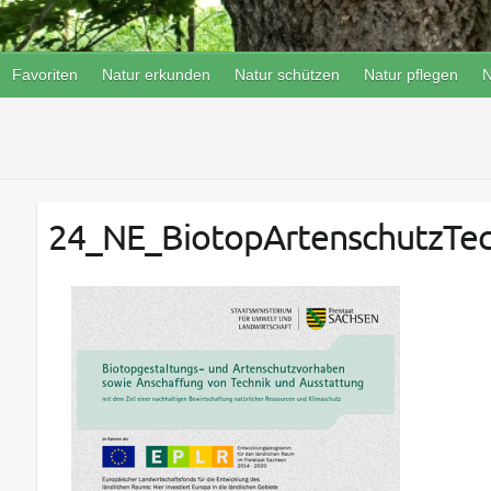
Favoriten
Natur erkunden
Natur schützen
Natur pflegen
N
24_NE_BiotopArtenschutzTec