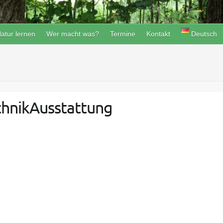
atur lernen
Wer macht was?
Termine
Kontakt
Deutsch
hnikAusstattung