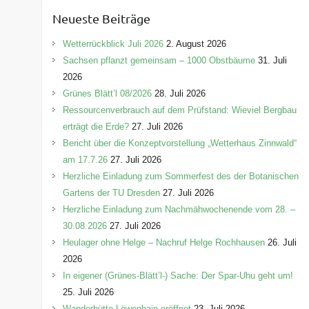
e
Neueste Beiträge
g
o
Wetterrückblick Juli 2026
2. August 2026
r
Sachsen pflanzt gemeinsam – 1000 Obstbäume
31. Juli
i
2026
e
Grünes Blätt’l 08/2026
28. Juli 2026
n
Ressourcenverbrauch auf dem Prüfstand: Wieviel Bergbau
erträgt die Erde?
27. Juli 2026
Bericht über die Konzeptvorstellung „Wetterhaus Zinnwald“
am 17.7.26
27. Juli 2026
Herzliche Einladung zum Sommerfest des der Botanischen
Gartens der TU Dresden
27. Juli 2026
Herzliche Einladung zum Nachmähwochenende vom 28. –
30.08.2026
27. Juli 2026
Heulager ohne Helge – Nachruf Helge Rochhausen
26. Juli
2026
In eigener (Grünes-Blätt’l-) Sache: Der Spar-Uhu geht um!
25. Juli 2026
Wanderhütte Löwenhain eröffnet
23. Juli 2026