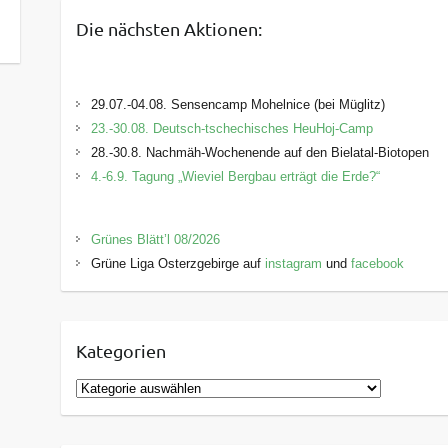
Die nächsten Aktionen:
29.07.-04.08. Sensencamp Mohelnice (bei Müglitz)
23.-30.08. Deutsch-tschechisches HeuHoj-Camp
28.-30.8. Nachmäh-Wochenende auf den Bielatal-Biotopen
4.-6.9. Tagung „Wieviel Bergbau erträgt die Erde?“
Grünes Blätt’l 08/2026
Grüne Liga Osterzgebirge auf
instagram
und
facebook
Kategorien
K
a
t