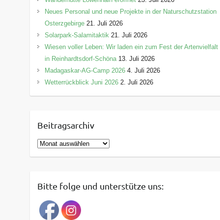
Neues Personal und neue Projekte in der Naturschutzstation
Osterzgebirge
21. Juli 2026
Solarpark-Salamitaktik
21. Juli 2026
Wiesen voller Leben: Wir laden ein zum Fest der Artenvielfalt
in Reinhardtsdorf-Schöna
13. Juli 2026
Madagaskar-AG-Camp 2026
4. Juli 2026
Wetterrückblick Juni 2026
2. Juli 2026
Beitragsarchiv
B
e
i
t
Bitte folge und unterstütze uns:
r
a
g