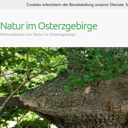
Cookies erleichtern die Bereitstellung unserer Dienste.
S
k
i
Natur im Osterzgebirge
p
t
Informationen zur Natur im Osterzgebirge
o
c
o
n
t
e
n
t