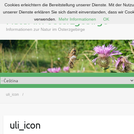
Cookies erleichtern die Bereitstellung unserer Dienste. Mit der Nutz
S
unserer Dienste erklären Sie sich damit einverstanden, dass wir Coo
k
Natur im Osterzgebirge
verwenden.
Mehr Informationen
OK
i
p
Informationen zur Natur im Osterzgebirge
t
o
c
o
n
t
e
n
t
uli_icon
uli_icon