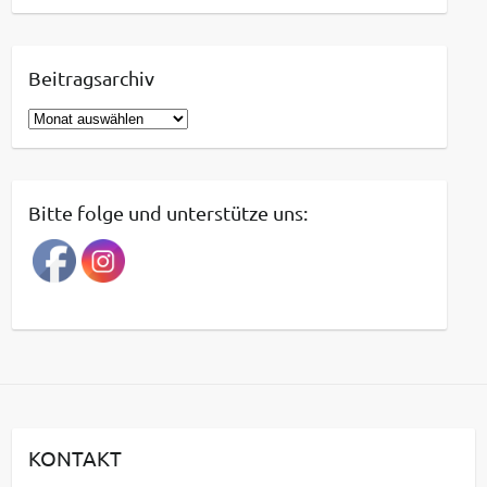
Beitragsarchiv
B
e
i
t
Bitte folge und unterstütze uns:
r
a
g
s
a
r
c
h
i
KONTAKT
v