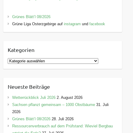
Grünes Blätt’l 08/2026
Grüne Liga Osterzgebirge auf
instagram
und
facebook
Kategorien
K
a
t
e
Neueste Beiträge
g
o
Wetterrückblick Juli 2026
2. August 2026
r
Sachsen pflanzt gemeinsam – 1000 Obstbäume
31. Juli
i
2026
e
Grünes Blätt’l 08/2026
28. Juli 2026
n
Ressourcenverbrauch auf dem Prüfstand: Wieviel Bergbau