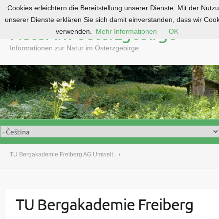
Cookies erleichtern die Bereitstellung unserer Dienste. Mit der Nutz
S
unserer Dienste erklären Sie sich damit einverstanden, dass wir Coo
k
Natur im Osterzgebirge
verwenden.
Mehr Informationen
OK
i
p
Informationen zur Natur im Osterzgebirge
t
o
c
o
n
t
e
n
t
TU Bergakademie Freiberg AG Umwelt
TU Bergakademie Freiberg