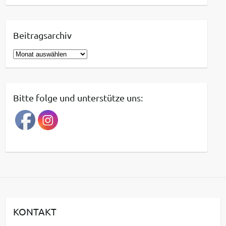
Beitragsarchiv
B
e
i
t
Bitte folge und unterstütze uns:
r
a
g
s
a
r
c
h
i
KONTAKT
v