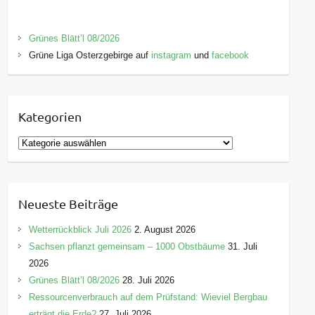
Grünes Blätt’l 08/2026
Grüne Liga Osterzgebirge auf
instagram
und
facebook
Kategorien
K
a
t
e
Neueste Beiträge
g
o
Wetterrückblick Juli 2026
2. August 2026
r
Sachsen pflanzt gemeinsam – 1000 Obstbäume
31. Juli
i
2026
e
Grünes Blätt’l 08/2026
28. Juli 2026
n
Ressourcenverbrauch auf dem Prüfstand: Wieviel Bergbau
erträgt die Erde?
27. Juli 2026