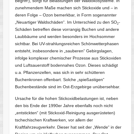
Begriff!), sorgt für Belastungen der Waldökosysteme. In
zunehmendem Maße machen sich Stickoxide und – in
deren Folge – Ozon bemerkbar, in Form sogenannter
„Neuartiger Waldschäden“. Im Unterschied zu den SO
-
2
Schäden betreffen diese vorrangig Buchen und andere
Laubbäume und werden besonders im Hochsommer
sichtbar. Bei UV-strahlungsreichen Schönwetterphasen
entsteht, insbesondere in „sauberen“ Gebirgslagen,
infolge komplexer chemischer Prozesse aus Stickoxiden
und Luftsauerstoff bodennahes Ozon. Dieses schädigt
u.a. Pflanzenzellen, was sich in sehr schütteren
Buchenkronen offenbart. Solche „spießastigen“
Buchenbestände sind im Ost-Erzgebirge unübersehbar.
Ursache für die hohen Stickoxidbelastungen ist, neben
den bis Ende der 1990er Jahre ebenfalls noch nicht
„entstickten“ (mit Stickoxid-Reinigung ausgerüsteten)
tschechischen Kraftwerken, vor allem der
Kraftfahrzeugverkehr. Dieser hat seit der „Wende“ in der