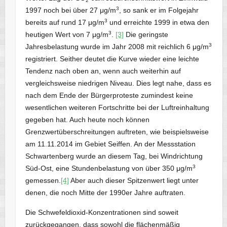
2
3
1997 noch bei über 27 μg/m
, so sank er im Folgejahr
3
bereits auf rund 17 μg/m
und erreichte 1999 in etwa den
3
heutigen Wert von 7 μg/m
.
[3]
Die geringste
3
Jahresbelastung wurde im Jahr 2008 mit reichlich 6 μg/m
registriert. Seither deutet die Kurve wieder eine leichte
Tendenz nach oben an, wenn auch weiterhin auf
vergleichsweise niedrigen Niveau. Dies legt nahe, dass es
nach dem Ende der Bürgerproteste zumindest keine
wesentlichen weiteren Fortschritte bei der Luftreinhaltung
gegeben hat. Auch heute noch können
Grenzwertüberschreitungen auftreten, wie beispielsweise
am 11.11.2014 im Gebiet Seiffen. An der Messstation
Schwartenberg wurde an diesem Tag, bei Windrichtung
3
Süd-Ost, eine Stundenbelastung von über 350 μg/m
gemessen.
[4]
Aber auch dieser Spitzenwert liegt unter
denen, die noch Mitte der 1990er Jahre auftraten.
Die Schwefeldioxid-Konzentrationen sind soweit
zurückgegangen, dass sowohl die flächenmäßig