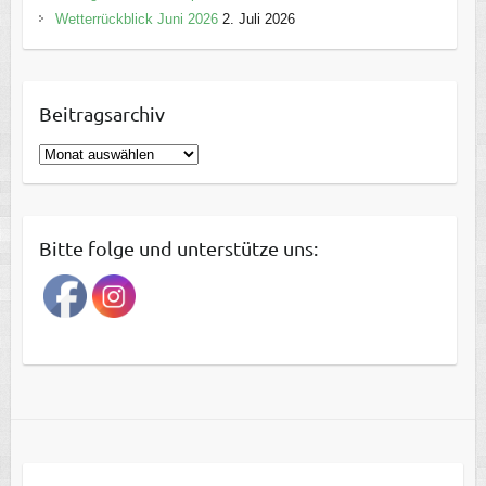
Wetterrückblick Juni 2026
2. Juli 2026
Beitragsarchiv
B
e
i
t
Bitte folge und unterstütze uns:
r
a
g
s
a
r
c
h
i