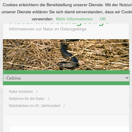
Cookies erleichtern die Bereitstellung unserer Dienste. Mit der Nutzu
S
unserer Dienste erklären Sie sich damit einverstanden, dass wir Cook
k
Natur im Osterzgebirge
verwenden.
Mehr Informationen
OK
i
p
Informationen zur Natur im Osterzgebirge
t
o
c
o
n
t
e
n
t
Natur schützen
Gefahren für die Natur
Waldsterben im 20. Jahrhundert