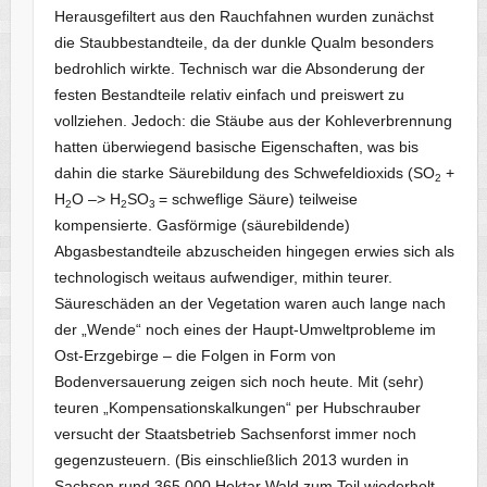
Herausgefiltert aus den Rauchfahnen wurden zunächst
die Staubbestandteile, da der dunkle Qualm besonders
bedrohlich wirkte. Technisch war die Absonderung der
festen Bestandteile relativ einfach und preiswert zu
vollziehen. Jedoch: die Stäube aus der Kohleverbrennung
hatten überwiegend basische Eigenschaften, was bis
dahin die starke Säurebildung des Schwefeldioxids (SO
+
2
H
O –> H
SO
= schweflige Säure) teilweise
2
2
3
kompensierte. Gasförmige (säurebildende)
Abgasbestandteile abzuscheiden hingegen erwies sich als
technologisch weitaus aufwendiger, mithin teurer.
Säureschäden an der Vegetation waren auch lange nach
der „Wende“ noch eines der Haupt-Umweltprobleme im
Ost-Erzgebirge – die Folgen in Form von
Bodenversauerung zeigen sich noch heute. Mit (sehr)
teuren „Kompensationskalkungen“ per Hubschrauber
versucht der Staatsbetrieb Sachsenforst immer noch
gegenzusteuern. (Bis einschließlich 2013 wurden in
Sachsen rund 365.000 Hektar Wald zum Teil wiederholt