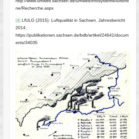
http://www.umwelt.sachsen.de/umwelt/infosysteme/luftonli
ne/Recherche.aspx
[4]
LfULG (2015): Luftqualität in Sachsen. Jahresbericht
2014;
https://publikationen.sachsen.de/bdb/artikel/24641/docum
ents/34035