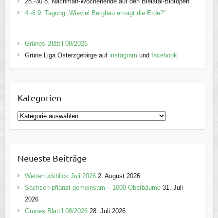
28.-30.8. Nachmäh-Wochenende auf den Bielatal-Biotopen
4.-6.9. Tagung „Wieviel Bergbau erträgt die Erde?“
Grünes Blätt’l 08/2026
Grüne Liga Osterzgebirge auf
instagram
und
facebook
Kategorien
K
a
t
e
Neueste Beiträge
g
o
Wetterrückblick Juli 2026
2. August 2026
r
Sachsen pflanzt gemeinsam – 1000 Obstbäume
31. Juli
i
2026
e
Grünes Blätt’l 08/2026
28. Juli 2026