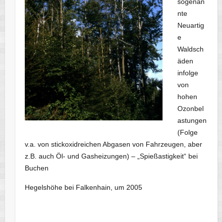
sogenan
nte
Neuartig
e
Waldsch
äden
infolge
von
hohen
Ozonbel
astungen
(Folge
v.a. von stickoxidreichen Abgasen von Fahrzeugen, aber
z.B. auch Öl- und Gasheizungen) – „Spießastigkeit“ bei
Buchen
Hegelshöhe bei Falkenhain, um 2005