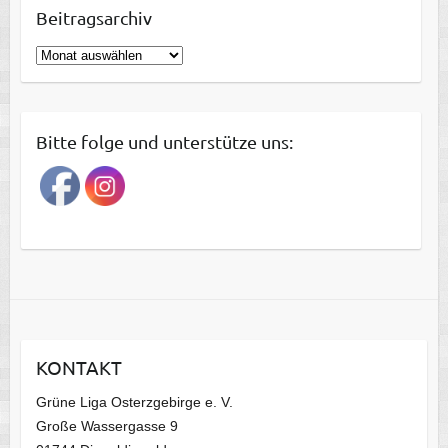
Beitragsarchiv
B
e
i
t
Bitte folge und unterstütze uns:
r
a
g
s
a
r
c
h
i
KONTAKT
v
Grüne Liga Osterzgebirge e. V.
Große Wassergasse 9