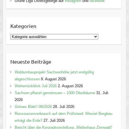
Grüne Liga Osterzgebirge auf
instagram
und
facebook
Kategorien
K
a
t
e
Neueste Beiträge
g
o
Waldumbauprojekt Sachsenhöhe jetzt endgültig
r
abgeschlossen
9. August 2026
i
Wetterrückblick Juli 2026
2. August 2026
e
Sachsen pflanzt gemeinsam – 1000 Obstbäume
31. Juli
n
2026
Grünes Blätt’l 08/2026
28. Juli 2026
Ressourcenverbrauch auf dem Prüfstand: Wieviel Bergbau
erträgt die Erde?
27. Juli 2026
Bericht über die Konzeptvorstellung „Wetterhaus Zinnwald“