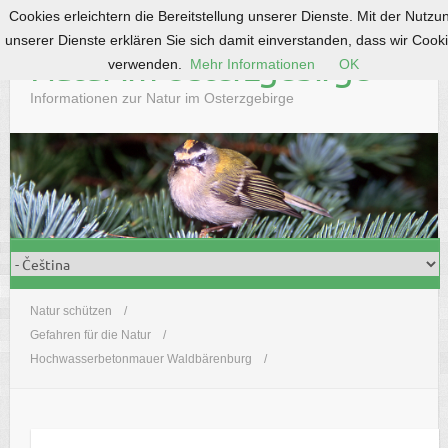
Cookies erleichtern die Bereitstellung unserer Dienste. Mit der Nutzu
S
unserer Dienste erklären Sie sich damit einverstanden, dass wir Cook
k
Natur im Osterzgebirge
verwenden.
Mehr Informationen
OK
i
p
Informationen zur Natur im Osterzgebirge
t
o
c
o
n
t
e
n
t
Natur schützen
Gefahren für die Natur
Hochwasserbetonmauer Waldbärenburg