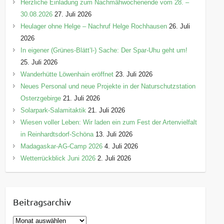
Herzliche Einladung zum Nachmähwochenende vom 28. –
30.08.2026
27. Juli 2026
Heulager ohne Helge – Nachruf Helge Rochhausen
26. Juli
2026
In eigener (Grünes-Blätt’l-) Sache: Der Spar-Uhu geht um!
25. Juli 2026
Wanderhütte Löwenhain eröffnet
23. Juli 2026
Neues Personal und neue Projekte in der Naturschutzstation
Osterzgebirge
21. Juli 2026
Solarpark-Salamitaktik
21. Juli 2026
Wiesen voller Leben: Wir laden ein zum Fest der Artenvielfalt
in Reinhardtsdorf-Schöna
13. Juli 2026
Madagaskar-AG-Camp 2026
4. Juli 2026
Wetterrückblick Juni 2026
2. Juli 2026
Beitragsarchiv
B