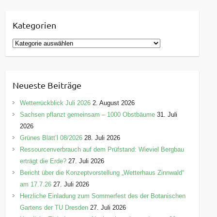
Kategorien
K
a
t
e
Neueste Beiträge
g
o
Wetterrückblick Juli 2026
2. August 2026
r
Sachsen pflanzt gemeinsam – 1000 Obstbäume
31. Juli
i
2026
e
Grünes Blätt’l 08/2026
28. Juli 2026
n
Ressourcenverbrauch auf dem Prüfstand: Wieviel Bergbau
erträgt die Erde?
27. Juli 2026
Bericht über die Konzeptvorstellung „Wetterhaus Zinnwald“
am 17.7.26
27. Juli 2026
Herzliche Einladung zum Sommerfest des der Botanischen
Gartens der TU Dresden
27. Juli 2026