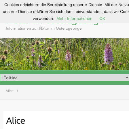
Cookies erleichtern die Bereitstellung unserer Dienste. Mit der Nutz
S
unserer Dienste erklären Sie sich damit einverstanden, dass wir Coo
k
Natur im Osterzgebirge
verwenden.
Mehr Informationen
OK
i
p
Informationen zur Natur im Osterzgebirge
t
o
c
o
n
t
e
n
t
Alice
Alice