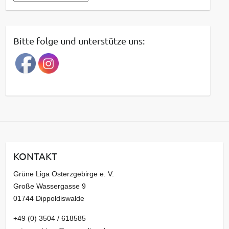
e
i
t
Bitte folge und unterstütze uns:
r
a
g
s
a
r
c
h
i
KONTAKT
v
Grüne Liga Osterzgebirge e. V.
Große Wassergasse 9
01744 Dippoldiswalde
+49 (0) 3504 / 618585