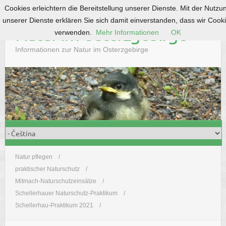
Cookies erleichtern die Bereitstellung unserer Dienste. Mit der Nutzu
S
unserer Dienste erklären Sie sich damit einverstanden, dass wir Cook
k
Natur im Osterzgebirge
verwenden.
Mehr Informationen
OK
i
p
Informationen zur Natur im Osterzgebirge
t
o
c
o
n
t
e
n
t
Natur pflegen
praktischer Naturschutz
Mitmach-Naturschutzeinsätze
Schellerhauer Naturschutz-Praktikum
Schellerhau-Praktikum 2021