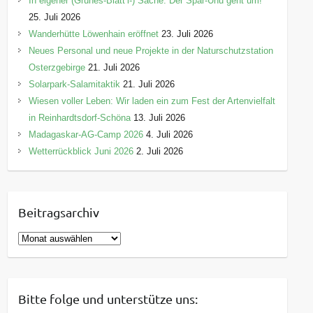
In eigener (Grünes-Blätt’l-) Sache: Der Spar-Uhu geht um!
25. Juli 2026
Wanderhütte Löwenhain eröffnet
23. Juli 2026
Neues Personal und neue Projekte in der Naturschutzstation
Osterzgebirge
21. Juli 2026
Solarpark-Salamitaktik
21. Juli 2026
Wiesen voller Leben: Wir laden ein zum Fest der Artenvielfalt
in Reinhardtsdorf-Schöna
13. Juli 2026
Madagaskar-AG-Camp 2026
4. Juli 2026
Wetterrückblick Juni 2026
2. Juli 2026
Beitragsarchiv
B
e
i
t
Bitte folge und unterstütze uns:
r