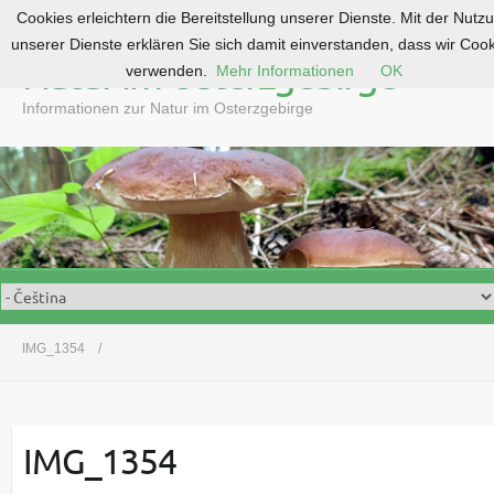
Cookies erleichtern die Bereitstellung unserer Dienste. Mit der Nutz
S
unserer Dienste erklären Sie sich damit einverstanden, dass wir Coo
k
Natur im Osterzgebirge
verwenden.
Mehr Informationen
OK
i
p
Informationen zur Natur im Osterzgebirge
t
o
c
o
n
t
e
n
t
IMG_1354
IMG_1354