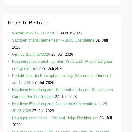
a
t
e
Neueste Beiträge
g
o
Wetterrückblick Juli 2026
2. August 2026
r
Sachsen pflanzt gemeinsam – 1000 Obstbäume
31. Juli
i
2026
e
Grünes Blätt’l 08/2026
28. Juli 2026
n
Ressourcenverbrauch auf dem Prüfstand: Wieviel Bergbau
erträgt die Erde?
27. Juli 2026
Bericht über die Konzeptvorstellung „Wetterhaus Zinnwald“
am 17.7.26
27. Juli 2026
Herzliche Einladung zum Sommerfest des der Botanischen
Gartens der TU Dresden
27. Juli 2026
Herzliche Einladung zum Nachmähwochenende vom 28. –
30.08.2026
27. Juli 2026
Heulager ohne Helge – Nachruf Helge Rochhausen
26. Juli
2026