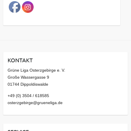
a
g
s
a
r
c
h
i
KONTAKT
v
Grüne Liga Osterzgebirge e. V.
Große Wassergasse 9
01744 Dippoldiswalde
+49 (0) 3504 / 618585
osterzgebirge@grueneliga.de