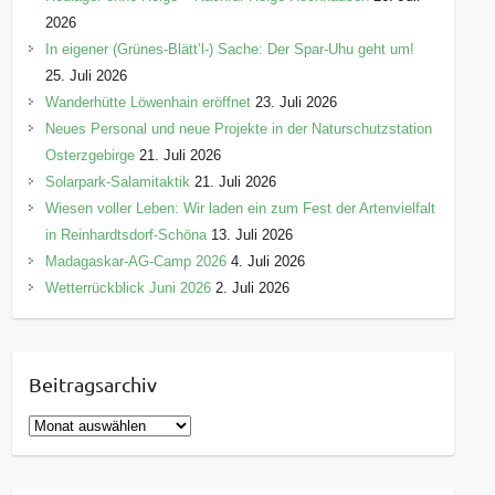
2026
In eigener (Grünes-Blätt’l-) Sache: Der Spar-Uhu geht um!
25. Juli 2026
Wanderhütte Löwenhain eröffnet
23. Juli 2026
Neues Personal und neue Projekte in der Naturschutzstation
Osterzgebirge
21. Juli 2026
Solarpark-Salamitaktik
21. Juli 2026
Wiesen voller Leben: Wir laden ein zum Fest der Artenvielfalt
in Reinhardtsdorf-Schöna
13. Juli 2026
Madagaskar-AG-Camp 2026
4. Juli 2026
Wetterrückblick Juni 2026
2. Juli 2026
Beitragsarchiv
B
e
i