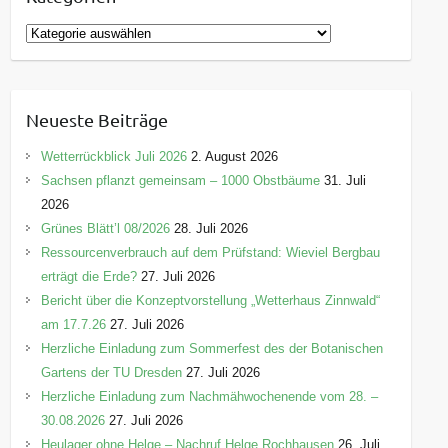
K
a
t
e
Neueste Beiträge
g
o
Wetterrückblick Juli 2026
2. August 2026
r
Sachsen pflanzt gemeinsam – 1000 Obstbäume
31. Juli
i
2026
e
Grünes Blätt’l 08/2026
28. Juli 2026
n
Ressourcenverbrauch auf dem Prüfstand: Wieviel Bergbau
erträgt die Erde?
27. Juli 2026
Bericht über die Konzeptvorstellung „Wetterhaus Zinnwald“
am 17.7.26
27. Juli 2026
Herzliche Einladung zum Sommerfest des der Botanischen
Gartens der TU Dresden
27. Juli 2026
Herzliche Einladung zum Nachmähwochenende vom 28. –
30.08.2026
27. Juli 2026
Heulager ohne Helge – Nachruf Helge Rochhausen
26. Juli