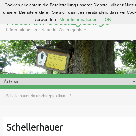
Cookies erleichtern die Bereitstellung unserer Dienste. Mit der Nutz
S
unserer Dienste erklären Sie sich damit einverstanden, dass wir Coo
k
Natur im Osterzgebirge
verwenden.
Mehr Informationen
OK
i
p
Informationen zur Natur im Osterzgebirge
t
o
c
o
n
t
e
n
t
Schellerhauer Naturschutzpraktikum
Schellerhauer