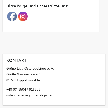
t
Bitte folge und unterstütze uns:
r
a
g
s
a
r
c
h
i
KONTAKT
v
Grüne Liga Osterzgebirge e. V.
Große Wassergasse 9
01744 Dippoldiswalde
+49 (0) 3504 / 618585
osterzgebirge@grueneliga.de