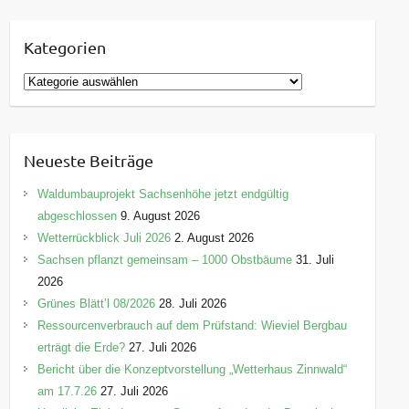
Kategorien
K
a
t
e
Neueste Beiträge
g
o
Waldumbauprojekt Sachsenhöhe jetzt endgültig
r
abgeschlossen
9. August 2026
i
Wetterrückblick Juli 2026
2. August 2026
e
Sachsen pflanzt gemeinsam – 1000 Obstbäume
31. Juli
n
2026
Grünes Blätt’l 08/2026
28. Juli 2026
Ressourcenverbrauch auf dem Prüfstand: Wieviel Bergbau
erträgt die Erde?
27. Juli 2026
Bericht über die Konzeptvorstellung „Wetterhaus Zinnwald“
am 17.7.26
27. Juli 2026