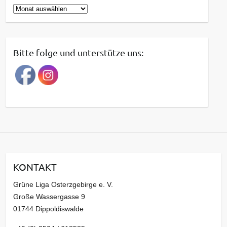
B
e
i
t
Bitte folge und unterstütze uns:
r
a
g
s
a
r
c
h
i
KONTAKT
v
Grüne Liga Osterzgebirge e. V.
Große Wassergasse 9
01744 Dippoldiswalde