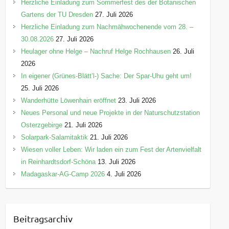
Herzliche Einladung zum Sommerfest des der Botanischen
Gartens der TU Dresden
27. Juli 2026
Herzliche Einladung zum Nachmähwochenende vom 28. –
30.08.2026
27. Juli 2026
Heulager ohne Helge – Nachruf Helge Rochhausen
26. Juli
2026
In eigener (Grünes-Blätt’l-) Sache: Der Spar-Uhu geht um!
25. Juli 2026
Wanderhütte Löwenhain eröffnet
23. Juli 2026
Neues Personal und neue Projekte in der Naturschutzstation
Osterzgebirge
21. Juli 2026
Solarpark-Salamitaktik
21. Juli 2026
Wiesen voller Leben: Wir laden ein zum Fest der Artenvielfalt
in Reinhardtsdorf-Schöna
13. Juli 2026
Madagaskar-AG-Camp 2026
4. Juli 2026
Beitragsarchiv