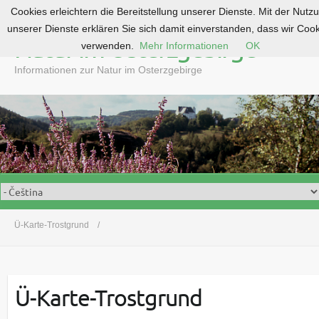
Cookies erleichtern die Bereitstellung unserer Dienste. Mit der Nutz
S
unserer Dienste erklären Sie sich damit einverstanden, dass wir Coo
k
Natur im Osterzgebirge
verwenden.
Mehr Informationen
OK
i
p
Informationen zur Natur im Osterzgebirge
t
o
c
o
n
t
e
n
t
Ü-Karte-Trostgrund
Ü-Karte-Trostgrund