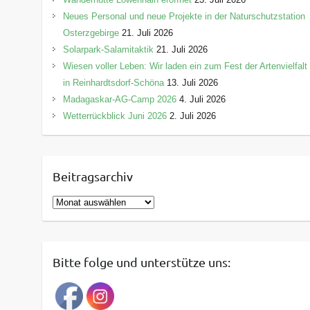
Neues Personal und neue Projekte in der Naturschutzstation
Osterzgebirge
21. Juli 2026
Solarpark-Salamitaktik
21. Juli 2026
Wiesen voller Leben: Wir laden ein zum Fest der Artenvielfalt
in Reinhardtsdorf-Schöna
13. Juli 2026
Madagaskar-AG-Camp 2026
4. Juli 2026
Wetterrückblick Juni 2026
2. Juli 2026
Beitragsarchiv
B
e
i
t
Bitte folge und unterstütze uns:
r
a
g