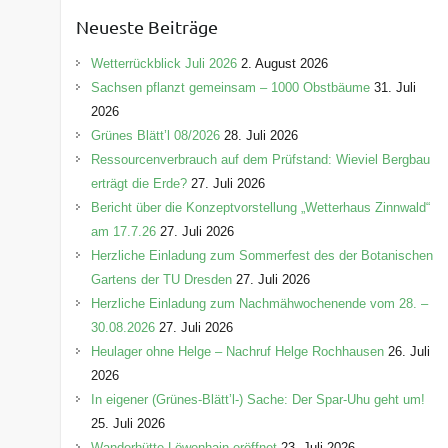
e
Neueste Beiträge
g
o
Wetterrückblick Juli 2026
2. August 2026
r
Sachsen pflanzt gemeinsam – 1000 Obstbäume
31. Juli
i
2026
e
Grünes Blätt’l 08/2026
28. Juli 2026
n
Ressourcenverbrauch auf dem Prüfstand: Wieviel Bergbau
erträgt die Erde?
27. Juli 2026
Bericht über die Konzeptvorstellung „Wetterhaus Zinnwald“
am 17.7.26
27. Juli 2026
Herzliche Einladung zum Sommerfest des der Botanischen
Gartens der TU Dresden
27. Juli 2026
Herzliche Einladung zum Nachmähwochenende vom 28. –
30.08.2026
27. Juli 2026
Heulager ohne Helge – Nachruf Helge Rochhausen
26. Juli
2026
In eigener (Grünes-Blätt’l-) Sache: Der Spar-Uhu geht um!
25. Juli 2026
Wanderhütte Löwenhain eröffnet
23. Juli 2026