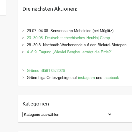
Die nächsten Aktionen:
29.07.-04.08. Sensencamp Mohelnice (bei Müglitz)
23.-30.08. Deutsch-tschechisches HeuHoj-Camp
28.-30.8. Nachmäh-Wochenende auf den Bielatal-Biotopen
4.-6.9. Tagung „Wieviel Bergbau erträgt die Erde?“
Grünes Blätt’l 08/2026
Grüne Liga Osterzgebirge auf
instagram
und
facebook
Kategorien
K
a
t