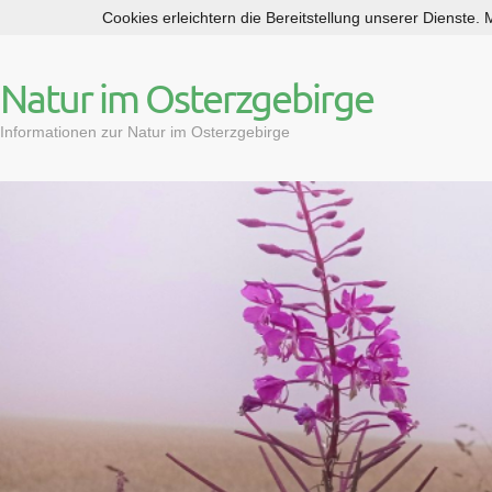
Cookies erleichtern die Bereitstellung unserer Dienste.
S
k
i
Natur im Osterzgebirge
p
t
Informationen zur Natur im Osterzgebirge
o
c
o
n
t
e
n
t