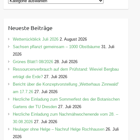
K
a
t
e
Neueste Beiträge
g
o
Wetterrückblick Juli 2026
2. August 2026
r
Sachsen pflanzt gemeinsam – 1000 Obstbäume
31. Juli
i
2026
e
Grünes Blätt’l 08/2026
28. Juli 2026
n
Ressourcenverbrauch auf dem Prüfstand: Wieviel Bergbau
erträgt die Erde?
27. Juli 2026
Bericht über die Konzeptvorstellung „Wetterhaus Zinnwald“
am 17.7.26
27. Juli 2026
Herzliche Einladung zum Sommerfest des der Botanischen
Gartens der TU Dresden
27. Juli 2026
Herzliche Einladung zum Nachmähwochenende vom 28. –
30.08.2026
27. Juli 2026
Heulager ohne Helge – Nachruf Helge Rochhausen
26. Juli
2026