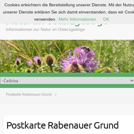
Cookies erleichtern die Bereitstellung unserer Dienste. Mit der Nutz
S
unserer Dienste erklären Sie sich damit einverstanden, dass wir Coo
k
Natur im Osterzgebirge
verwenden.
Mehr Informationen
OK
i
p
Informationen zur Natur im Osterzgebirge
t
o
c
o
n
t
e
n
t
Postkarte Rabenauer Grund
Postkarte Rabenauer Grund