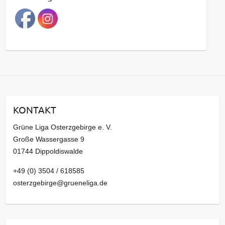
r
a
g
s
a
r
c
h
i
KONTAKT
v
Grüne Liga Osterzgebirge e. V.
Große Wassergasse 9
01744 Dippoldiswalde
+49 (0) 3504 / 618585
osterzgebirge@grueneliga.de