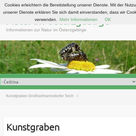
Cookies erleichtern die Bereitstellung unserer Dienste. Mit der Nutz
S
unserer Dienste erklären Sie sich damit einverstanden, dass wir Coo
k
Natur im Osterzgebirge
verwenden.
Mehr Informationen
OK
i
p
Informationen zur Natur im Osterzgebirge
t
o
c
o
n
t
e
n
t
Kunstgraben Großhartmannsdorfer Teich
Kunstgraben