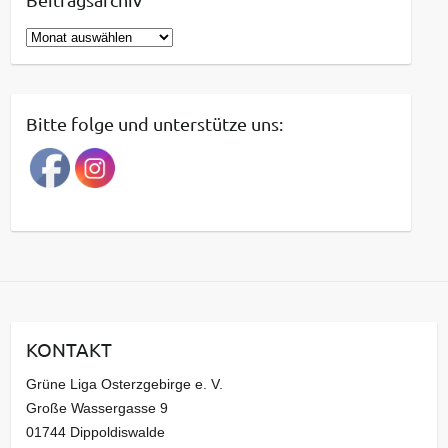
B
e
i
t
Bitte folge und unterstütze uns:
r
a
g
s
a
r
c
h
i
KONTAKT
v
Grüne Liga Osterzgebirge e. V.
Große Wassergasse 9
01744 Dippoldiswalde