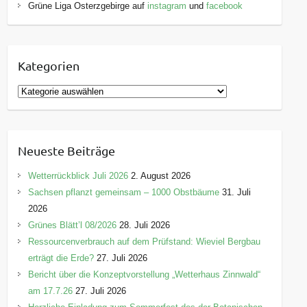
Grüne Liga Osterzgebirge auf
instagram
und
facebook
Kategorien
K
a
t
e
Neueste Beiträge
g
o
Wetterrückblick Juli 2026
2. August 2026
r
Sachsen pflanzt gemeinsam – 1000 Obstbäume
31. Juli
i
2026
e
Grünes Blätt’l 08/2026
28. Juli 2026
n
Ressourcenverbrauch auf dem Prüfstand: Wieviel Bergbau
erträgt die Erde?
27. Juli 2026
Bericht über die Konzeptvorstellung „Wetterhaus Zinnwald“
am 17.7.26
27. Juli 2026