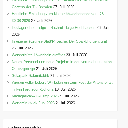
Herzliche Einladung zum Sommerfest des der Botanischen
Gartens der TU Dresden
27. Juli 2026
Herzliche Einladung zum Nachmähwochenende vom 28. –
30.08.2026
27. Juli 2026
Heulager ohne Helge – Nachruf Helge Rochhausen
26. Juli
2026
In eigener (Grünes-Blätt’l-) Sache: Der Spar-Uhu geht um!
25. Juli 2026
Wanderhütte Löwenhain eröffnet
23. Juli 2026
Neues Personal und neue Projekte in der Naturschutzstation
Osterzgebirge
21. Juli 2026
Solarpark-Salamitaktik
21. Juli 2026
Wiesen voller Leben: Wir laden ein zum Fest der Artenvielfalt
in Reinhardtsdorf-Schöna
13. Juli 2026
Madagaskar-AG-Camp 2026
4. Juli 2026
Wetterrückblick Juni 2026
2. Juli 2026
Beitragsarchiv