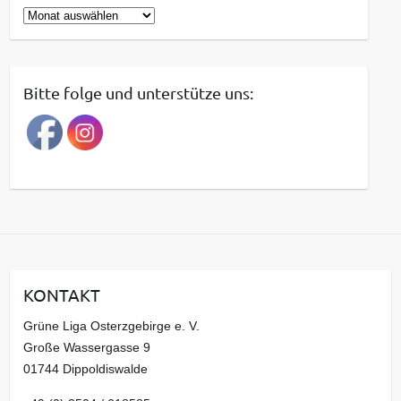
B
e
i
t
Bitte folge und unterstütze uns:
r
a
g
s
a
r
c
h
i
KONTAKT
v
Grüne Liga Osterzgebirge e. V.
Große Wassergasse 9
01744 Dippoldiswalde