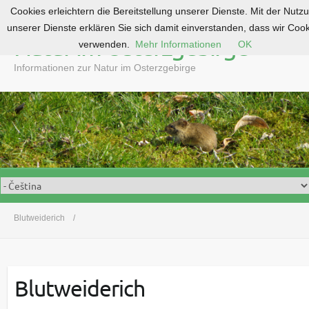
Cookies erleichtern die Bereitstellung unserer Dienste. Mit der Nutz
S
unserer Dienste erklären Sie sich damit einverstanden, dass wir Coo
k
Natur im Osterzgebirge
verwenden.
Mehr Informationen
OK
i
p
Informationen zur Natur im Osterzgebirge
t
o
c
o
n
t
e
n
t
Blutweiderich
Blutweiderich