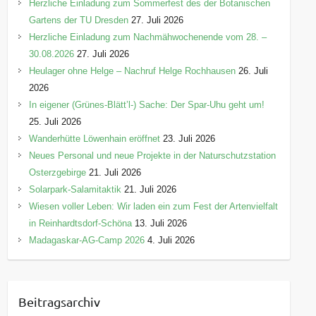
Herzliche Einladung zum Sommerfest des der Botanischen
Gartens der TU Dresden
27. Juli 2026
Herzliche Einladung zum Nachmähwochenende vom 28. –
30.08.2026
27. Juli 2026
Heulager ohne Helge – Nachruf Helge Rochhausen
26. Juli
2026
In eigener (Grünes-Blätt’l-) Sache: Der Spar-Uhu geht um!
25. Juli 2026
Wanderhütte Löwenhain eröffnet
23. Juli 2026
Neues Personal und neue Projekte in der Naturschutzstation
Osterzgebirge
21. Juli 2026
Solarpark-Salamitaktik
21. Juli 2026
Wiesen voller Leben: Wir laden ein zum Fest der Artenvielfalt
in Reinhardtsdorf-Schöna
13. Juli 2026
Madagaskar-AG-Camp 2026
4. Juli 2026
Beitragsarchiv