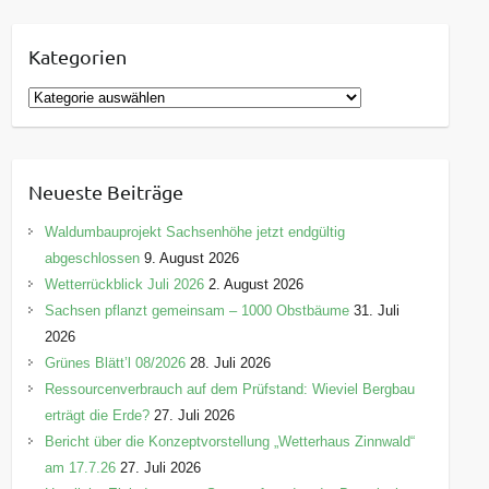
Kategorien
K
a
t
e
Neueste Beiträge
g
o
Waldumbauprojekt Sachsenhöhe jetzt endgültig
r
abgeschlossen
9. August 2026
i
Wetterrückblick Juli 2026
2. August 2026
e
Sachsen pflanzt gemeinsam – 1000 Obstbäume
31. Juli
n
2026
Grünes Blätt’l 08/2026
28. Juli 2026
Ressourcenverbrauch auf dem Prüfstand: Wieviel Bergbau
erträgt die Erde?
27. Juli 2026
Bericht über die Konzeptvorstellung „Wetterhaus Zinnwald“
am 17.7.26
27. Juli 2026