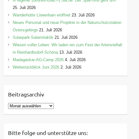
In eigener (Grünes-Blätt’l-) Sache: Der Spar-Uhu geht um!
25. Juli 2026
Wanderhütte Löwenhain eröffnet
23. Juli 2026
Neues Personal und neue Projekte in der Naturschutzstation
Osterzgebirge
21. Juli 2026
Solarpark-Salamitaktik
21. Juli 2026
Wiesen voller Leben: Wir laden ein zum Fest der Artenvielfalt
in Reinhardtsdorf-Schöna
13. Juli 2026
Madagaskar-AG-Camp 2026
4. Juli 2026
Wetterrückblick Juni 2026
2. Juli 2026
Beitragsarchiv
B
e
i
t
Bitte folge und unterstütze uns:
r