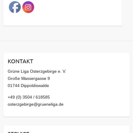
a
g
s
a
r
c
h
i
KONTAKT
v
Grüne Liga Osterzgebirge e. V.
Große Wassergasse 9
01744 Dippoldiswalde
+49 (0) 3504 / 618585
osterzgebirge@grueneliga.de