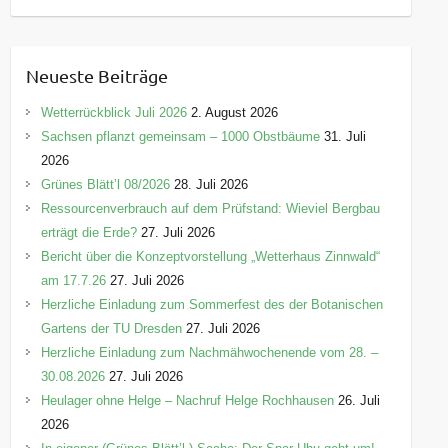
a
t
e
Neueste Beiträge
g
o
Wetterrückblick Juli 2026
2. August 2026
r
Sachsen pflanzt gemeinsam – 1000 Obstbäume
31. Juli
i
2026
e
Grünes Blätt’l 08/2026
28. Juli 2026
n
Ressourcenverbrauch auf dem Prüfstand: Wieviel Bergbau
erträgt die Erde?
27. Juli 2026
Bericht über die Konzeptvorstellung „Wetterhaus Zinnwald“
am 17.7.26
27. Juli 2026
Herzliche Einladung zum Sommerfest des der Botanischen
Gartens der TU Dresden
27. Juli 2026
Herzliche Einladung zum Nachmähwochenende vom 28. –
30.08.2026
27. Juli 2026
Heulager ohne Helge – Nachruf Helge Rochhausen
26. Juli
2026