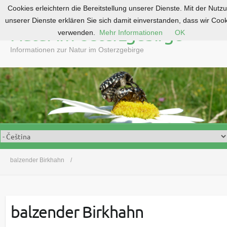
Cookies erleichtern die Bereitstellung unserer Dienste. Mit der Nutz
S
unserer Dienste erklären Sie sich damit einverstanden, dass wir Coo
k
Natur im Osterzgebirge
verwenden.
Mehr Informationen
OK
i
p
Informationen zur Natur im Osterzgebirge
t
o
c
o
n
t
e
n
t
balzender Birkhahn
balzender Birkhahn