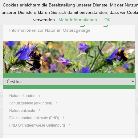
Cookies erleichtern die Bereitstellung unserer Dienste. Mit der Nutzu
S
unserer Dienste erklären Sie sich damit einverstanden, dass wir Cook
k
Natur im Osterzgebirge
verwenden.
Mehr Informationen
OK
i
p
Informationen zur Natur im Osterzgebirge
t
o
c
o
n
t
e
n
t
Natur erkunden
Schutzgebiete [erkunden]
Naturdenkmale
Flächennaturdenkmale (FND)
FND Orchideenwiese Grillenburg