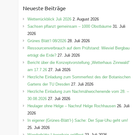
e
Neueste Beiträge
g
o
Wetterrückblick Juli 2026
2. August 2026
r
Sachsen pflanzt gemeinsam – 1000 Obstbäume
31. Juli
i
2026
e
Grünes Blätt’l 08/2026
28. Juli 2026
n
Ressourcenverbrauch auf dem Prüfstand: Wieviel Bergbau
erträgt die Erde?
27. Juli 2026
Bericht über die Konzeptvorstellung „Wetterhaus Zinnwald“
am 17.7.26
27. Juli 2026
Herzliche Einladung zum Sommerfest des der Botanischen
Gartens der TU Dresden
27. Juli 2026
Herzliche Einladung zum Nachmähwochenende vom 28. –
30.08.2026
27. Juli 2026
Heulager ohne Helge – Nachruf Helge Rochhausen
26. Juli
2026
In eigener (Grünes-Blätt’l-) Sache: Der Spar-Uhu geht um!
25. Juli 2026
Wanderhütte Löwenhain eröffnet
23. Juli 2026