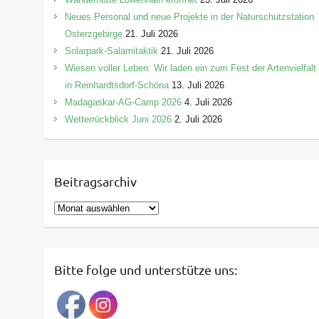
Neues Personal und neue Projekte in der Naturschutzstation
Osterzgebirge
21. Juli 2026
Solarpark-Salamitaktik
21. Juli 2026
Wiesen voller Leben: Wir laden ein zum Fest der Artenvielfalt
in Reinhardtsdorf-Schöna
13. Juli 2026
Madagaskar-AG-Camp 2026
4. Juli 2026
Wetterrückblick Juni 2026
2. Juli 2026
Beitragsarchiv
B
e
i
t
Bitte folge und unterstütze uns:
r
a
g