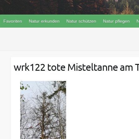
Favoriten
Natur erkunden
Natur schützen
Natur pflegen
N
wrk122 tote Misteltanne am T