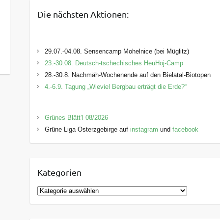
Die nächsten Aktionen:
29.07.-04.08. Sensencamp Mohelnice (bei Müglitz)
23.-30.08. Deutsch-tschechisches HeuHoj-Camp
28.-30.8. Nachmäh-Wochenende auf den Bielatal-Biotopen
4.-6.9. Tagung „Wieviel Bergbau erträgt die Erde?“
Grünes Blätt’l 08/2026
Grüne Liga Osterzgebirge auf
instagram
und
facebook
Kategorien
K
a
t