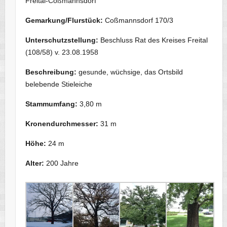
Freital-Coßmannsdorf
Gemarkung/Flurstück:
Coßmannsdorf 170/3
Unterschutzstellung:
Beschluss Rat des Kreises Freital
(108/58) v. 23.08.1958
Beschreibung:
gesunde, wüchsige, das Ortsbild
belebende Stieleiche
Stammumfang:
3,80 m
Kronendurchmesser:
31 m
Höhe:
24 m
Alter:
200 Jahre