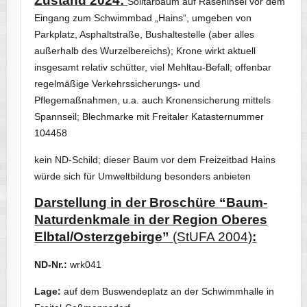
Zustand 2024:
Solitärbaum auf Raseninsel vor dem
Eingang zum Schwimmbad „Hains“, umgeben von
Parkplatz, Asphaltstraße, Bushaltestelle (aber alles
außerhalb des Wurzelbereichs); Krone wirkt aktuell
insgesamt relativ schütter, viel Mehltau-Befall; offenbar
regelmäßige Verkehrssicherungs- und
Pflegemaßnahmen, u.a. auch Kronensicherung mittels
Spannseil; Blechmarke mit Freitaler Katasternummer
104458
kein ND-Schild; dieser Baum vor dem Freizeitbad Hains
würde sich für Umweltbildung besonders anbieten
Darstellung in der Broschüre “Baum-
Naturdenkmale in der Region Oberes
Elbtal/Osterzgebirge”
(StUFA 2004)
:
ND-Nr.:
wrk041
Lage:
auf dem Buswendeplatz an der Schwimmhalle in