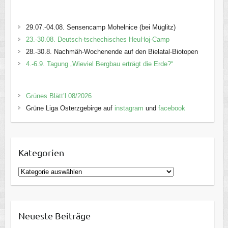
29.07.-04.08. Sensencamp Mohelnice (bei Müglitz)
23.-30.08. Deutsch-tschechisches HeuHoj-Camp
28.-30.8. Nachmäh-Wochenende auf den Bielatal-Biotopen
4.-6.9. Tagung „Wieviel Bergbau erträgt die Erde?“
Grünes Blätt’l 08/2026
Grüne Liga Osterzgebirge auf
instagram
und
facebook
Kategorien
K
a
t
e
Neueste Beiträge
g