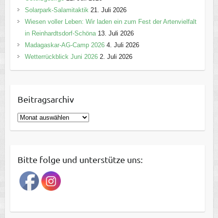
Solarpark-Salamitaktik
21. Juli 2026
Wiesen voller Leben: Wir laden ein zum Fest der Artenvielfalt
in Reinhardtsdorf-Schöna
13. Juli 2026
Madagaskar-AG-Camp 2026
4. Juli 2026
Wetterrückblick Juni 2026
2. Juli 2026
Beitragsarchiv
B
e
i
t
Bitte folge und unterstütze uns:
r
a
g
s
a