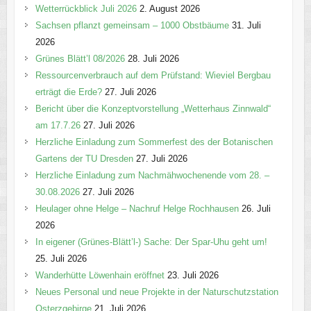
o
Wetterrückblick Juli 2026
2. August 2026
r
Sachsen pflanzt gemeinsam – 1000 Obstbäume
31. Juli
i
2026
e
Grünes Blätt’l 08/2026
28. Juli 2026
n
Ressourcenverbrauch auf dem Prüfstand: Wieviel Bergbau
erträgt die Erde?
27. Juli 2026
Bericht über die Konzeptvorstellung „Wetterhaus Zinnwald“
am 17.7.26
27. Juli 2026
Herzliche Einladung zum Sommerfest des der Botanischen
Gartens der TU Dresden
27. Juli 2026
Herzliche Einladung zum Nachmähwochenende vom 28. –
30.08.2026
27. Juli 2026
Heulager ohne Helge – Nachruf Helge Rochhausen
26. Juli
2026
In eigener (Grünes-Blätt’l-) Sache: Der Spar-Uhu geht um!
25. Juli 2026
Wanderhütte Löwenhain eröffnet
23. Juli 2026
Neues Personal und neue Projekte in der Naturschutzstation
Osterzgebirge
21. Juli 2026