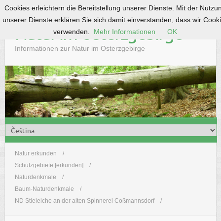
Cookies erleichtern die Bereitstellung unserer Dienste. Mit der Nutzu
S
unserer Dienste erklären Sie sich damit einverstanden, dass wir Cook
k
Natur im Osterzgebirge
verwenden.
Mehr Informationen
OK
i
p
Informationen zur Natur im Osterzgebirge
t
o
c
o
n
t
e
n
t
Natur erkunden
Schutzgebiete [erkunden]
Naturdenkmale
Baum-Naturdenkmale
ND Stieleiche an der alten Spinnerei Coßmannsdorf