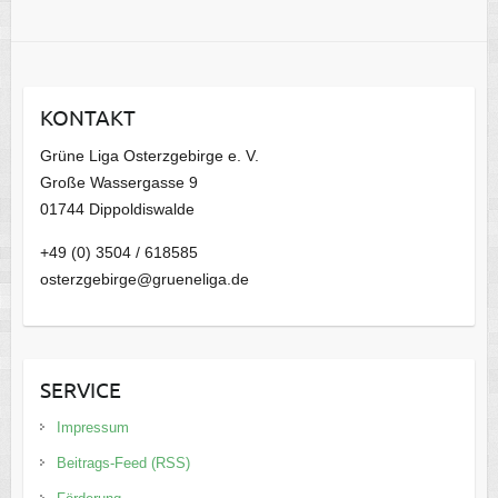
r
c
h
i
KONTAKT
v
Grüne Liga Osterzgebirge e. V.
Große Wassergasse 9
01744 Dippoldiswalde
+49 (0) 3504 / 618585
osterzgebirge@grueneliga.de
SERVICE
Impressum
Beitrags-Feed (RSS)