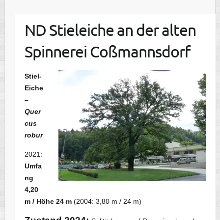
ND Stieleiche an der alten
Spinnerei Coßmannsdorf
Stiel-
Eiche
–
Quer
cus
robur
2021:
Umfa
ng
4,20
m / Höhe 24 m
(2004: 3,80 m / 24 m)