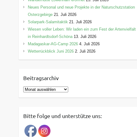
Neues Personal und neue Projekte in der Naturschutzstation
Osterzgebirge
21. Juli 2026
Solarpark-Salamitaktik
21. Juli 2026
Wiesen voller Leben: Wir laden ein zum Fest der Artenvielfalt
in Reinhardtsdorf-Schöna
13. Juli 2026
Madagaskar-AG-Camp 2026
4. Juli 2026
Wetterrückblick Juni 2026
2. Juli 2026
Beitragsarchiv
B
e
i
t
Bitte folge und unterstütze uns:
r
a
g