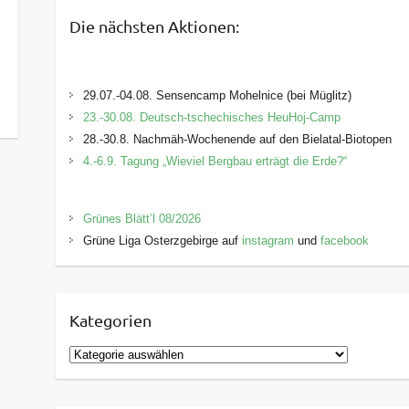
Die nächsten Aktionen:
29.07.-04.08. Sensencamp Mohelnice (bei Müglitz)
23.-30.08. Deutsch-tschechisches HeuHoj-Camp
28.-30.8. Nachmäh-Wochenende auf den Bielatal-Biotopen
4.-6.9. Tagung „Wieviel Bergbau erträgt die Erde?“
Grünes Blätt’l 08/2026
Grüne Liga Osterzgebirge auf
instagram
und
facebook
Kategorien
K
a
t