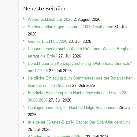
e
Neueste Beiträge
g
o
Wetterrückblick Juli 2026
2. August 2026
r
Sachsen pflanzt gemeinsam – 1000 Obstbäume
31. Juli
i
2026
e
Grünes Blätt’l 08/2026
28. Juli 2026
n
Ressourcenverbrauch auf dem Prüfstand: Wieviel Bergbau
erträgt die Erde?
27. Juli 2026
Bericht über die Konzeptvorstellung „Wetterhaus Zinnwald“
am 17.7.26
27. Juli 2026
Herzliche Einladung zum Sommerfest des der Botanischen
Gartens der TU Dresden
27. Juli 2026
Herzliche Einladung zum Nachmähwochenende vom 28. –
30.08.2026
27. Juli 2026
Heulager ohne Helge – Nachruf Helge Rochhausen
26. Juli
2026
In eigener (Grünes-Blätt’l-) Sache: Der Spar-Uhu geht um!
25. Juli 2026
Wanderhütte Löwenhain eröffnet
23. Juli 2026