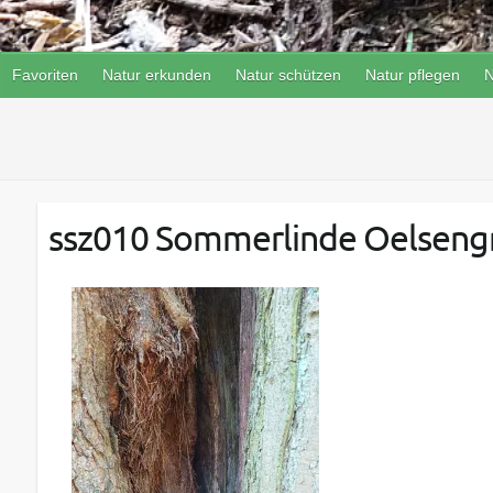
Favoriten
Natur erkunden
Natur schützen
Natur pflegen
N
ssz010 Sommerlinde Oelsengr