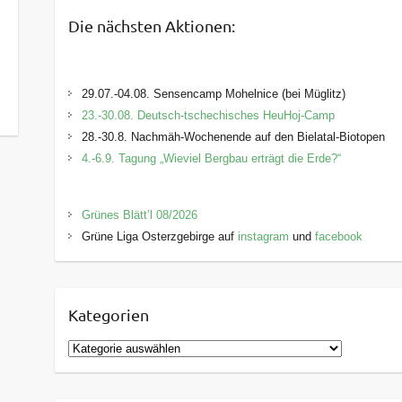
Die nächsten Aktionen:
29.07.-04.08. Sensencamp Mohelnice (bei Müglitz)
23.-30.08. Deutsch-tschechisches HeuHoj-Camp
28.-30.8. Nachmäh-Wochenende auf den Bielatal-Biotopen
4.-6.9. Tagung „Wieviel Bergbau erträgt die Erde?“
Grünes Blätt’l 08/2026
Grüne Liga Osterzgebirge auf
instagram
und
facebook
Kategorien
K
a
t