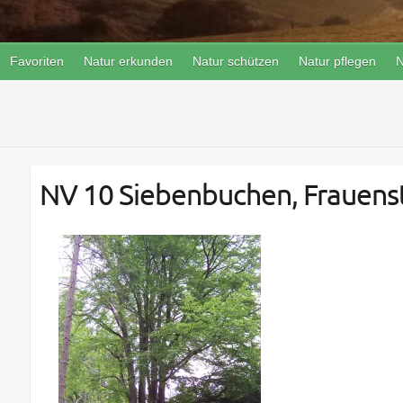
Favoriten
Natur erkunden
Natur schützen
Natur pflegen
N
NV 10 Siebenbuchen, Frauens