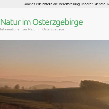
Cookies erleichtern die Bereitstellung unserer Dienste.
S
k
i
Natur im Osterzgebirge
p
t
Informationen zur Natur im Osterzgebirge
o
c
o
n
t
e
n
t