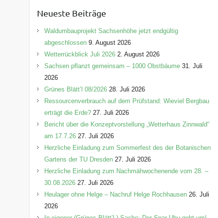
e
Neueste Beiträge
g
o
Waldumbauprojekt Sachsenhöhe jetzt endgültig
r
abgeschlossen
9. August 2026
i
Wetterrückblick Juli 2026
2. August 2026
e
Sachsen pflanzt gemeinsam – 1000 Obstbäume
31. Juli
n
2026
Grünes Blätt’l 08/2026
28. Juli 2026
Ressourcenverbrauch auf dem Prüfstand: Wieviel Bergbau
erträgt die Erde?
27. Juli 2026
Bericht über die Konzeptvorstellung „Wetterhaus Zinnwald“
am 17.7.26
27. Juli 2026
Herzliche Einladung zum Sommerfest des der Botanischen
Gartens der TU Dresden
27. Juli 2026
Herzliche Einladung zum Nachmähwochenende vom 28. –
30.08.2026
27. Juli 2026
Heulager ohne Helge – Nachruf Helge Rochhausen
26. Juli
2026
In eigener (Grünes-Blätt’l-) Sache: Der Spar-Uhu geht um!