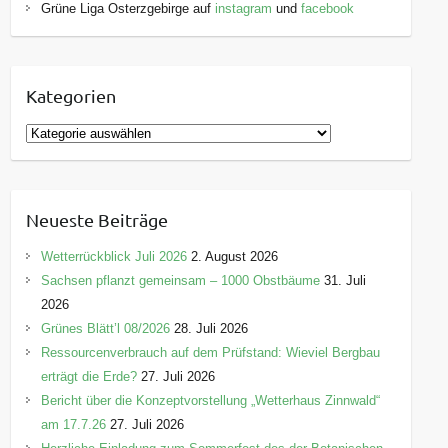
Grüne Liga Osterzgebirge auf
instagram
und
facebook
Kategorien
K
a
t
e
Neueste Beiträge
g
o
Wetterrückblick Juli 2026
2. August 2026
r
Sachsen pflanzt gemeinsam – 1000 Obstbäume
31. Juli
i
2026
e
Grünes Blätt’l 08/2026
28. Juli 2026
n
Ressourcenverbrauch auf dem Prüfstand: Wieviel Bergbau
erträgt die Erde?
27. Juli 2026
Bericht über die Konzeptvorstellung „Wetterhaus Zinnwald“
am 17.7.26
27. Juli 2026