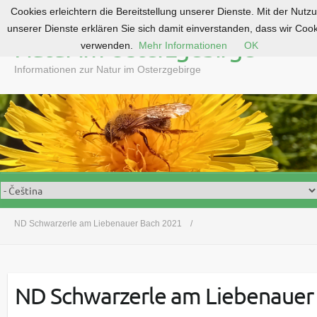
Cookies erleichtern die Bereitstellung unserer Dienste. Mit der Nutz
S
unserer Dienste erklären Sie sich damit einverstanden, dass wir Coo
k
Natur im Osterzgebirge
verwenden.
Mehr Informationen
OK
i
p
Informationen zur Natur im Osterzgebirge
t
o
c
o
n
t
e
n
t
ND Schwarzerle am Liebenauer Bach 2021
ND Schwarzerle am Liebenauer