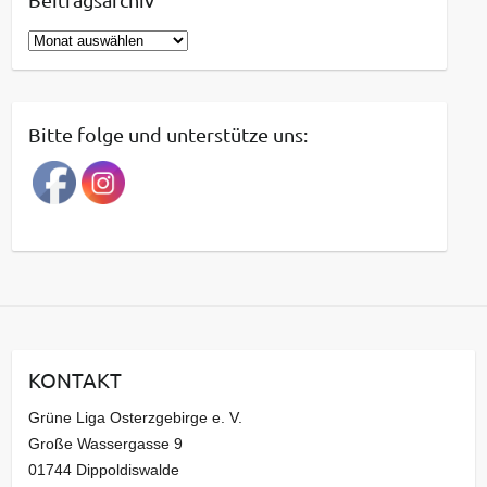
B
e
i
t
Bitte folge und unterstütze uns:
r
a
g
s
a
r
c
h
i
KONTAKT
v
Grüne Liga Osterzgebirge e. V.
Große Wassergasse 9
01744 Dippoldiswalde