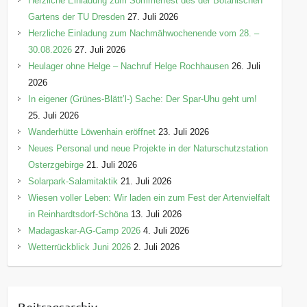
Herzliche Einladung zum Sommerfest des der Botanischen
Gartens der TU Dresden
27. Juli 2026
Herzliche Einladung zum Nachmähwochenende vom 28. –
30.08.2026
27. Juli 2026
Heulager ohne Helge – Nachruf Helge Rochhausen
26. Juli
2026
In eigener (Grünes-Blätt’l-) Sache: Der Spar-Uhu geht um!
25. Juli 2026
Wanderhütte Löwenhain eröffnet
23. Juli 2026
Neues Personal und neue Projekte in der Naturschutzstation
Osterzgebirge
21. Juli 2026
Solarpark-Salamitaktik
21. Juli 2026
Wiesen voller Leben: Wir laden ein zum Fest der Artenvielfalt
in Reinhardtsdorf-Schöna
13. Juli 2026
Madagaskar-AG-Camp 2026
4. Juli 2026
Wetterrückblick Juni 2026
2. Juli 2026
Beitragsarchiv