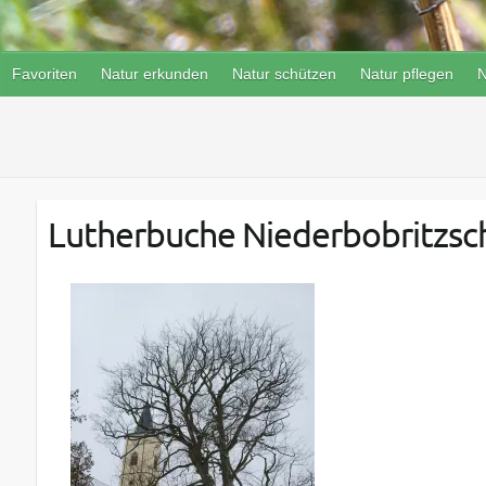
Favoriten
Natur erkunden
Natur schützen
Natur pflegen
N
Lutherbuche Niederbobritzsch