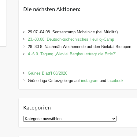
Die nächsten Aktionen:
29.07.-04.08. Sensencamp Mohelnice (bei Müglitz)
23.-30.08. Deutsch-tschechisches HeuHoj-Camp
28.-30.8. Nachmäh-Wochenende auf den Bielatal-Biotopen
4.-6.9. Tagung „Wieviel Bergbau erträgt die Erde?“
Grünes Blätt’l 08/2026
Grüne Liga Osterzgebirge auf
instagram
und
facebook
Kategorien
K
a
t