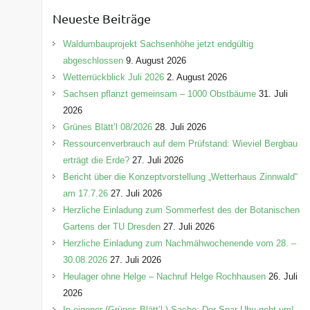
e
Neueste Beiträge
g
o
Waldumbauprojekt Sachsenhöhe jetzt endgültig
r
abgeschlossen
9. August 2026
i
Wetterrückblick Juli 2026
2. August 2026
e
Sachsen pflanzt gemeinsam – 1000 Obstbäume
31. Juli
n
2026
Grünes Blätt’l 08/2026
28. Juli 2026
Ressourcenverbrauch auf dem Prüfstand: Wieviel Bergbau
erträgt die Erde?
27. Juli 2026
Bericht über die Konzeptvorstellung „Wetterhaus Zinnwald“
am 17.7.26
27. Juli 2026
Herzliche Einladung zum Sommerfest des der Botanischen
Gartens der TU Dresden
27. Juli 2026
Herzliche Einladung zum Nachmähwochenende vom 28. –
30.08.2026
27. Juli 2026
Heulager ohne Helge – Nachruf Helge Rochhausen
26. Juli
2026
In eigener (Grünes-Blätt’l-) Sache: Der Spar-Uhu geht um!