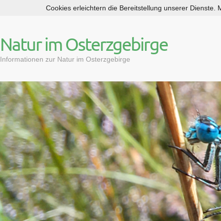
Cookies erleichtern die Bereitstellung unserer Dienste.
S
k
i
Natur im Osterzgebirge
p
t
Informationen zur Natur im Osterzgebirge
o
c
o
n
t
e
n
t