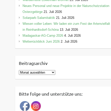
Neues Personal und neue Projekte in der Naturschutzstation
Osterzgebirge
21. Juli 2026
Solarpark-Salamitaktik
21. Juli 2026
Wiesen voller Leben: Wir laden ein zum Fest der Artenvielfalt
in Reinhardtsdorf-Schöna
13. Juli 2026
Madagaskar-AG-Camp 2026
4. Juli 2026
Wetterrückblick Juni 2026
2. Juli 2026
Beitragsarchiv
B
e
i
t
Bitte folge und unterstütze uns:
r
a
g