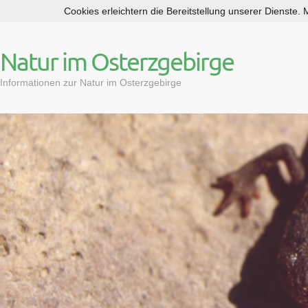
Cookies erleichtern die Bereitstellung unserer Dienste.
S
k
i
Natur im Osterzgebirge
p
t
Informationen zur Natur im Osterzgebirge
o
c
o
n
t
e
n
t