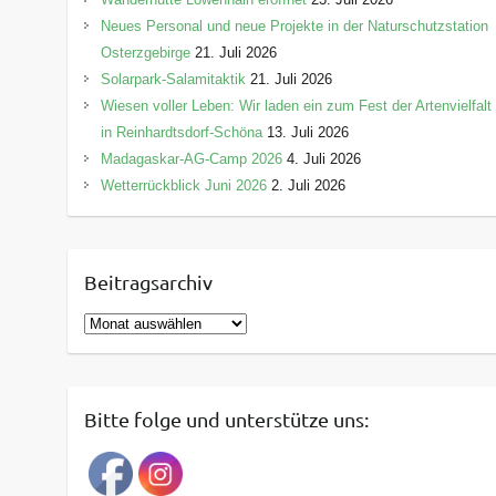
Neues Personal und neue Projekte in der Naturschutzstation
Osterzgebirge
21. Juli 2026
Solarpark-Salamitaktik
21. Juli 2026
Wiesen voller Leben: Wir laden ein zum Fest der Artenvielfalt
in Reinhardtsdorf-Schöna
13. Juli 2026
Madagaskar-AG-Camp 2026
4. Juli 2026
Wetterrückblick Juni 2026
2. Juli 2026
Beitragsarchiv
B
e
i
t
Bitte folge und unterstütze uns:
r
a
g