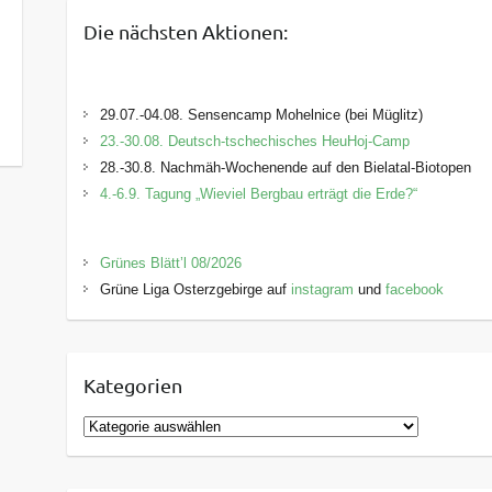
Die nächsten Aktionen:
29.07.-04.08. Sensencamp Mohelnice (bei Müglitz)
23.-30.08. Deutsch-tschechisches HeuHoj-Camp
28.-30.8. Nachmäh-Wochenende auf den Bielatal-Biotopen
4.-6.9. Tagung „Wieviel Bergbau erträgt die Erde?“
Grünes Blätt’l 08/2026
Grüne Liga Osterzgebirge auf
instagram
und
facebook
Kategorien
K
a
t