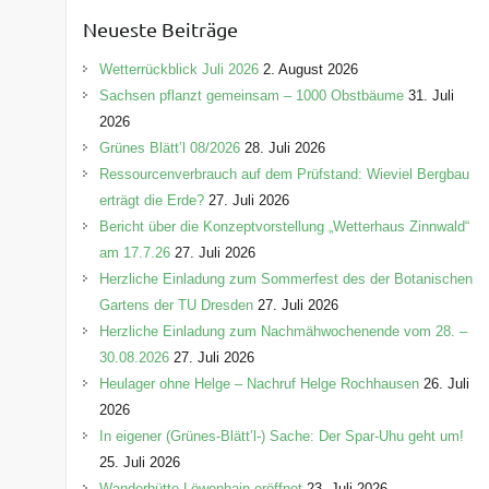
e
Neueste Beiträge
g
o
Wetterrückblick Juli 2026
2. August 2026
r
Sachsen pflanzt gemeinsam – 1000 Obstbäume
31. Juli
i
2026
e
Grünes Blätt’l 08/2026
28. Juli 2026
n
Ressourcenverbrauch auf dem Prüfstand: Wieviel Bergbau
erträgt die Erde?
27. Juli 2026
Bericht über die Konzeptvorstellung „Wetterhaus Zinnwald“
am 17.7.26
27. Juli 2026
Herzliche Einladung zum Sommerfest des der Botanischen
Gartens der TU Dresden
27. Juli 2026
Herzliche Einladung zum Nachmähwochenende vom 28. –
30.08.2026
27. Juli 2026
Heulager ohne Helge – Nachruf Helge Rochhausen
26. Juli
2026
In eigener (Grünes-Blätt’l-) Sache: Der Spar-Uhu geht um!
25. Juli 2026
Wanderhütte Löwenhain eröffnet
23. Juli 2026