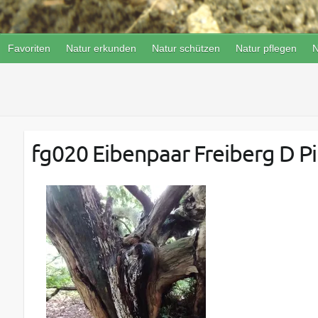
Favoriten
Natur erkunden
Natur schützen
Natur pflegen
N
fg020 Eibenpaar Freiberg D Pil