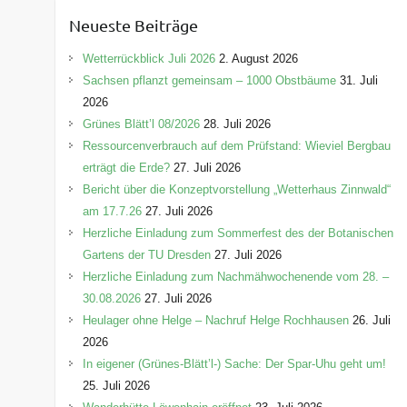
e
Neueste Beiträge
g
o
Wetterrückblick Juli 2026
2. August 2026
r
Sachsen pflanzt gemeinsam – 1000 Obstbäume
31. Juli
i
2026
e
Grünes Blätt’l 08/2026
28. Juli 2026
n
Ressourcenverbrauch auf dem Prüfstand: Wieviel Bergbau
erträgt die Erde?
27. Juli 2026
Bericht über die Konzeptvorstellung „Wetterhaus Zinnwald“
am 17.7.26
27. Juli 2026
Herzliche Einladung zum Sommerfest des der Botanischen
Gartens der TU Dresden
27. Juli 2026
Herzliche Einladung zum Nachmähwochenende vom 28. –
30.08.2026
27. Juli 2026
Heulager ohne Helge – Nachruf Helge Rochhausen
26. Juli
2026
In eigener (Grünes-Blätt’l-) Sache: Der Spar-Uhu geht um!
25. Juli 2026