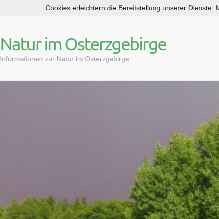
Cookies erleichtern die Bereitstellung unserer Dienste.
S
k
i
Natur im Osterzgebirge
p
t
Informationen zur Natur im Osterzgebirge
o
c
o
n
t
e
n
t