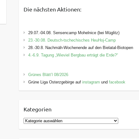
Die nächsten Aktionen:
29.07.-04.08. Sensencamp Mohelnice (bei Müglitz)
23.-30.08. Deutsch-tschechisches HeuHoj-Camp
28.-30.8. Nachmäh-Wochenende auf den Bielatal-Biotopen
4.-6.9. Tagung „Wieviel Bergbau erträgt die Erde?“
Grünes Blätt’l 08/2026
Grüne Liga Osterzgebirge auf
instagram
und
facebook
Kategorien
K
a
t