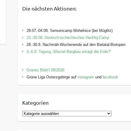
Die nächsten Aktionen:
29.07.-04.08. Sensencamp Mohelnice (bei Müglitz)
23.-30.08. Deutsch-tschechisches HeuHoj-Camp
28.-30.8. Nachmäh-Wochenende auf den Bielatal-Biotopen
4.-6.9. Tagung „Wieviel Bergbau erträgt die Erde?“
Grünes Blätt’l 08/2026
Grüne Liga Osterzgebirge auf
instagram
und
facebook
Kategorien
K
a
t