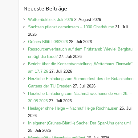
e
Neueste Beiträge
g
o
Wetterrückblick Juli 2026
2. August 2026
r
Sachsen pflanzt gemeinsam – 1000 Obstbäume
31. Juli
i
2026
e
Grünes Blätt’l 08/2026
28. Juli 2026
n
Ressourcenverbrauch auf dem Prüfstand: Wieviel Bergbau
erträgt die Erde?
27. Juli 2026
Bericht über die Konzeptvorstellung „Wetterhaus Zinnwald“
am 17.7.26
27. Juli 2026
Herzliche Einladung zum Sommerfest des der Botanischen
Gartens der TU Dresden
27. Juli 2026
Herzliche Einladung zum Nachmähwochenende vom 28. –
30.08.2026
27. Juli 2026
Heulager ohne Helge – Nachruf Helge Rochhausen
26. Juli
2026
In eigener (Grünes-Blätt’l-) Sache: Der Spar-Uhu geht um!
25. Juli 2026
Wanderhütte Löwenhain eröffnet
23. Juli 2026