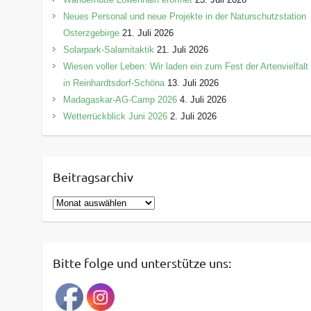
Neues Personal und neue Projekte in der Naturschutzstation
Osterzgebirge
21. Juli 2026
Solarpark-Salamitaktik
21. Juli 2026
Wiesen voller Leben: Wir laden ein zum Fest der Artenvielfalt
in Reinhardtsdorf-Schöna
13. Juli 2026
Madagaskar-AG-Camp 2026
4. Juli 2026
Wetterrückblick Juni 2026
2. Juli 2026
Beitragsarchiv
B
e
i
t
Bitte folge und unterstütze uns:
r
a
g