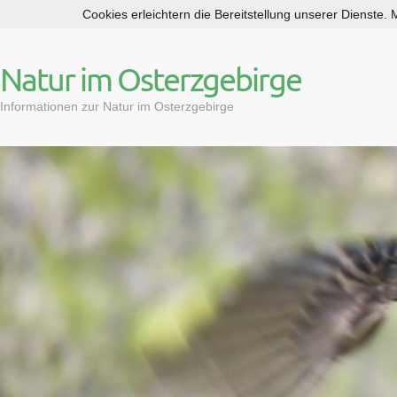
Cookies erleichtern die Bereitstellung unserer Dienste.
S
k
i
Natur im Osterzgebirge
p
t
Informationen zur Natur im Osterzgebirge
o
c
o
n
t
e
n
t