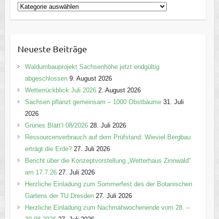
K
a
t
e
Neueste Beiträge
g
o
Waldumbauprojekt Sachsenhöhe jetzt endgültig
r
abgeschlossen
9. August 2026
i
Wetterrückblick Juli 2026
2. August 2026
e
Sachsen pflanzt gemeinsam – 1000 Obstbäume
31. Juli
n
2026
Grünes Blätt’l 08/2026
28. Juli 2026
Ressourcenverbrauch auf dem Prüfstand: Wieviel Bergbau
erträgt die Erde?
27. Juli 2026
Bericht über die Konzeptvorstellung „Wetterhaus Zinnwald“
am 17.7.26
27. Juli 2026
Herzliche Einladung zum Sommerfest des der Botanischen
Gartens der TU Dresden
27. Juli 2026
Herzliche Einladung zum Nachmähwochenende vom 28. –