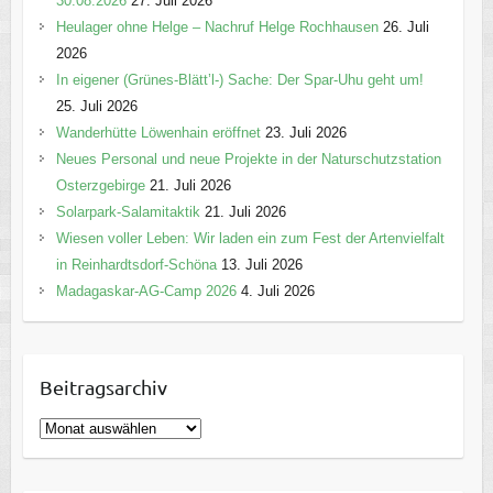
30.08.2026
27. Juli 2026
Heulager ohne Helge – Nachruf Helge Rochhausen
26. Juli
2026
In eigener (Grünes-Blätt’l-) Sache: Der Spar-Uhu geht um!
25. Juli 2026
Wanderhütte Löwenhain eröffnet
23. Juli 2026
Neues Personal und neue Projekte in der Naturschutzstation
Osterzgebirge
21. Juli 2026
Solarpark-Salamitaktik
21. Juli 2026
Wiesen voller Leben: Wir laden ein zum Fest der Artenvielfalt
in Reinhardtsdorf-Schöna
13. Juli 2026
Madagaskar-AG-Camp 2026
4. Juli 2026
Beitragsarchiv
B
e
i