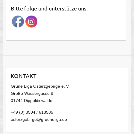
t
Bitte folge und unterstütze uns:
r
a
g
s
a
r
c
h
i
KONTAKT
v
Grüne Liga Osterzgebirge e. V.
Große Wassergasse 9
01744 Dippoldiswalde
+49 (0) 3504 / 618585
osterzgebirge@grueneliga.de