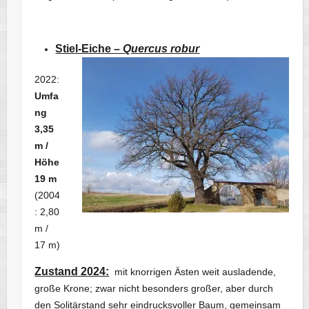
Stiel-Eiche –
Quercus robur
2022:
Umfa
ng
3,35
m /
Höhe
19 m
(2004
: 2,80
m /
17 m)
Zustand 2024:
mit knorrigen Ästen weit ausladende,
große Krone; zwar nicht besonders großer, aber durch
den Solitärstand sehr eindrucksvoller Baum, gemeinsam