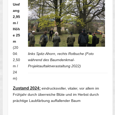
Umf
ang
2,95
m /
Höh
e 25
m
(20
04:
links Spitz-Ahorn, rechts Rotbuche (Foto
2,50
während des Baumdenkmal-
m /
Projektauftaktverastaltung 2022)
24
m)
Zustand 2024:
eindrucksvoller, vitaler, vor allem im
Frühjahr durch überreiche Blüte und im Herbst durch
prächtige Laubfärbung auffallender Baum