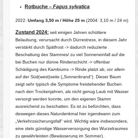
Rotbuche –
Fagus sylvatica
2022:
Umfang 3,50 m / Höhe 25 m
(2004: 3,10 m / 24 m)
Zustand 2024:
seit einigen Jahren schüttere
Belaubung, verursacht durch Dürrestress, in diesem Jahr
verstärkt durch Spätfrost -> dadurch reduzierte
Beschattung des Stammes/ zu viel Sonneneinfall auf die
bei Buchen nur dünne Rindenschicht -> offenbar
Schädigung des Kambiums -> Rinde platzt ab, vor allem
auf der Süd(west)seite („Sonnenbrand“). Dieser Baum
zeigt sehr typisch die Symptome freistehender Buchen
nach den Trockenjahren, als nicht genug Laub mit Wasser
versorgt werden konnte, um den eigenen Stamm
ausreichend zu beschatten. Es ist zu befürchten, dass
deswegen dieses Naturdenkmal hier irgendwann zum
„Verkehrssicherungsfall“ wird. Wichtig wäre insbesondere,
eine stets günstige Wasserversorgung des Wurzelraumes
zu gewährleisten (Bewässerung im Sommer).