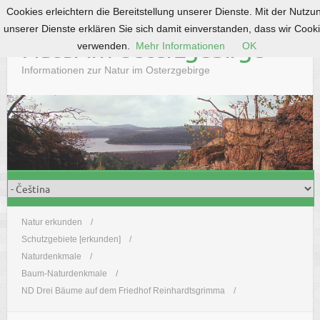
Cookies erleichtern die Bereitstellung unserer Dienste. Mit der Nutzu
S
unserer Dienste erklären Sie sich damit einverstanden, dass wir Cook
k
Natur im Osterzgebirge
verwenden.
Mehr Informationen
OK
i
p
Informationen zur Natur im Osterzgebirge
t
o
c
o
n
t
e
n
t
Natur erkunden
Schutzgebiete [erkunden]
Naturdenkmale
Baum-Naturdenkmale
ND Drei Bäume auf dem Friedhof Reinhardtsgrimma