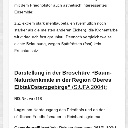
mit dem Friedhofstor auch ästhetisch interessantes
Ensemble;
z.Z. extrem stark mehltaubefallen (vermutlich noch
stärker als die meisten anderen Eichen), die Kronenfarbe
wirkt dadurch fast graublau! Dennoch vergleichsweise
dichte Belaubung, wegen Spätfrösten (fast) kein
Fruchtansatz
Darstellung in der Broschüre “Baum-
Naturdenkmale in der Region Oberes
Elbtal/Osterzgebirge”
(StUFA 2004)
:
ND-Nr.:
wrk118
Lage:
am Nordausgang des Friedhofs und an der
südlichen Friedhofsmauer in Reinhardtsgrimma
Gemarkung/Flurstück:
Reinhardtsgrimma 263/3, 803/3