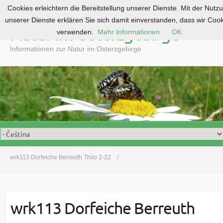
Cookies erleichtern die Bereitstellung unserer Dienste. Mit der Nutz
S
unserer Dienste erklären Sie sich damit einverstanden, dass wir Coo
k
Natur im Osterzgebirge
verwenden.
Mehr Informationen
OK
i
p
Informationen zur Natur im Osterzgebirge
t
o
c
o
n
t
e
n
t
wrk113 Dorfeiche Berreuth Thilo 2-22
wrk113 Dorfeiche Berreuth