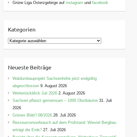
Grüne Liga Osterzgebirge auf
instagram
und
facebook
Kategorien
K
a
t
e
Neueste Beiträge
g
o
Waldumbauprojekt Sachsenhöhe jetzt endgültig
r
abgeschlossen
9. August 2026
i
Wetterrückblick Juli 2026
2. August 2026
e
Sachsen pflanzt gemeinsam – 1000 Obstbäume
31. Juli
n
2026
Grünes Blätt’l 08/2026
28. Juli 2026
Ressourcenverbrauch auf dem Prüfstand: Wieviel Bergbau
erträgt die Erde?
27. Juli 2026