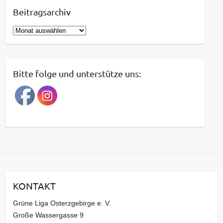
Beitragsarchiv
B
e
i
t
Bitte folge und unterstütze uns:
r
a
g
s
a
r
c
h
i
KONTAKT
v
Grüne Liga Osterzgebirge e. V.
Große Wassergasse 9