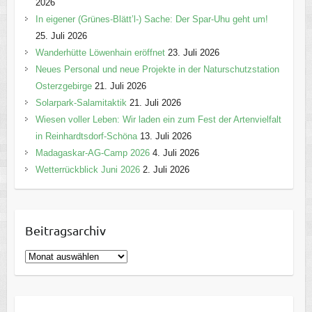
2026
In eigener (Grünes-Blätt’l-) Sache: Der Spar-Uhu geht um!
25. Juli 2026
Wanderhütte Löwenhain eröffnet
23. Juli 2026
Neues Personal und neue Projekte in der Naturschutzstation
Osterzgebirge
21. Juli 2026
Solarpark-Salamitaktik
21. Juli 2026
Wiesen voller Leben: Wir laden ein zum Fest der Artenvielfalt
in Reinhardtsdorf-Schöna
13. Juli 2026
Madagaskar-AG-Camp 2026
4. Juli 2026
Wetterrückblick Juni 2026
2. Juli 2026
Beitragsarchiv
B
e
i
t