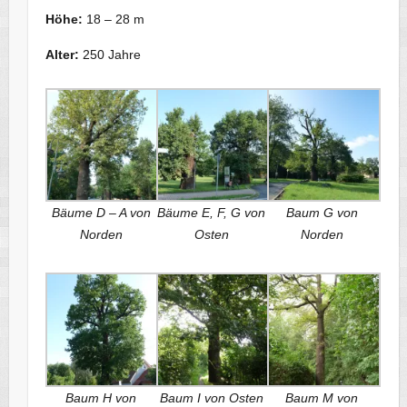
Höhe:
18 – 28 m
Alter:
250 Jahre
Bäume D – A von
Bäume E, F, G von
Baum G von
Norden
Osten
Norden
Baum H von
Baum I von Osten
Baum M von