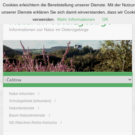
Cookies erleichtern die Bereitstellung unserer Dienste. Mit der Nutzu
S
unserer Dienste erklären Sie sich damit einverstanden, dass wir Cook
k
Natur im Osterzgebirge
verwenden.
Mehr Informationen
OK
i
p
Informationen zur Natur im Osterzgebirge
t
o
c
o
n
t
e
n
t
Natur erkunden
Schutzgebiete [erkunden]
Naturdenkmale
Baum-Naturdenkmale
ND Alteichen-Reihe Kreischa