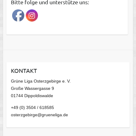
Bitte folge und unterstütze uns:
r
a
g
s
a
r
c
h
i
KONTAKT
v
Grüne Liga Osterzgebirge e. V.
Große Wassergasse 9
01744 Dippoldiswalde
+49 (0) 3504 / 618585
osterzgebirge@grueneliga.de