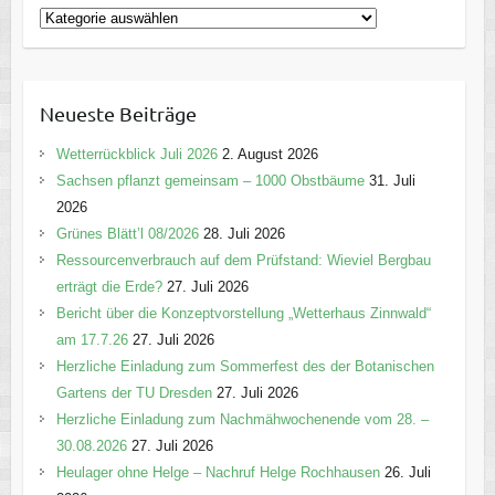
K
a
t
e
Neueste Beiträge
g
o
Wetterrückblick Juli 2026
2. August 2026
r
Sachsen pflanzt gemeinsam – 1000 Obstbäume
31. Juli
i
2026
e
Grünes Blätt’l 08/2026
28. Juli 2026
n
Ressourcenverbrauch auf dem Prüfstand: Wieviel Bergbau
erträgt die Erde?
27. Juli 2026
Bericht über die Konzeptvorstellung „Wetterhaus Zinnwald“
am 17.7.26
27. Juli 2026
Herzliche Einladung zum Sommerfest des der Botanischen
Gartens der TU Dresden
27. Juli 2026
Herzliche Einladung zum Nachmähwochenende vom 28. –
30.08.2026
27. Juli 2026
Heulager ohne Helge – Nachruf Helge Rochhausen
26. Juli