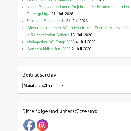
Neues Personal und neue Projekte in der Naturschutzstation
Osterzgebirge
21. Juli 2026
Solarpark-Salamitaktik
21. Juli 2026
Wiesen voller Leben: Wir laden ein zum Fest der Artenvielfalt
in Reinhardtsdorf-Schöna
13. Juli 2026
Madagaskar-AG-Camp 2026
4. Juli 2026
Wetterrückblick Juni 2026
2. Juli 2026
Beitragsarchiv
B
e
i
t
Bitte folge und unterstütze uns:
r
a
g