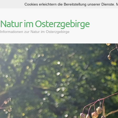
Cookies erleichtern die Bereitstellung unserer Dienste.
S
k
i
Natur im Osterzgebirge
p
t
Informationen zur Natur im Osterzgebirge
o
c
o
n
t
e
n
t