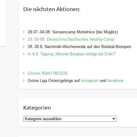
Die nächsten Aktionen:
29.07.-04.08. Sensencamp Mohelnice (bei Müglitz)
23.-30.08. Deutsch-tschechisches HeuHoj-Camp
28.-30.8. Nachmäh-Wochenende auf den Bielatal-Biotopen
4.-6.9. Tagung „Wieviel Bergbau erträgt die Erde?“
Grünes Blätt’l 08/2026
Grüne Liga Osterzgebirge auf
instagram
und
facebook
Kategorien
K
a
t