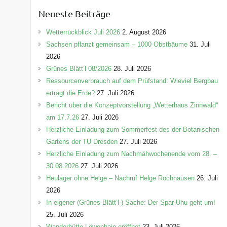
e
Neueste Beiträge
g
o
Wetterrückblick Juli 2026
2. August 2026
r
Sachsen pflanzt gemeinsam – 1000 Obstbäume
31. Juli
i
2026
e
Grünes Blätt’l 08/2026
28. Juli 2026
n
Ressourcenverbrauch auf dem Prüfstand: Wieviel Bergbau
erträgt die Erde?
27. Juli 2026
Bericht über die Konzeptvorstellung „Wetterhaus Zinnwald“
am 17.7.26
27. Juli 2026
Herzliche Einladung zum Sommerfest des der Botanischen
Gartens der TU Dresden
27. Juli 2026
Herzliche Einladung zum Nachmähwochenende vom 28. –
30.08.2026
27. Juli 2026
Heulager ohne Helge – Nachruf Helge Rochhausen
26. Juli
2026
In eigener (Grünes-Blätt’l-) Sache: Der Spar-Uhu geht um!
25. Juli 2026
Wanderhütte Löwenhain eröffnet
23. Juli 2026