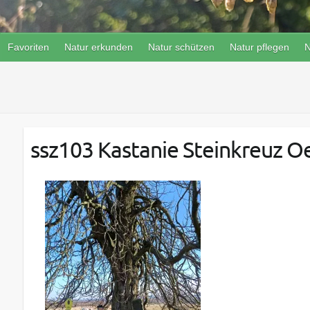
Favoriten
Natur erkunden
Natur schützen
Natur pflegen
N
ssz103 Kastanie Steinkreuz Oe