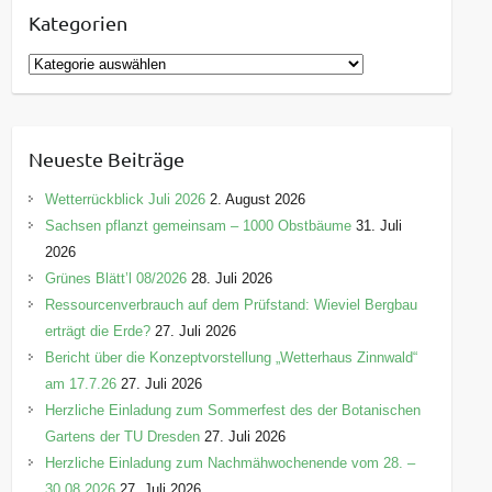
Kategorien
K
a
t
e
Neueste Beiträge
g
o
Wetterrückblick Juli 2026
2. August 2026
r
Sachsen pflanzt gemeinsam – 1000 Obstbäume
31. Juli
i
2026
e
Grünes Blätt’l 08/2026
28. Juli 2026
n
Ressourcenverbrauch auf dem Prüfstand: Wieviel Bergbau
erträgt die Erde?
27. Juli 2026
Bericht über die Konzeptvorstellung „Wetterhaus Zinnwald“
am 17.7.26
27. Juli 2026
Herzliche Einladung zum Sommerfest des der Botanischen
Gartens der TU Dresden
27. Juli 2026
Herzliche Einladung zum Nachmähwochenende vom 28. –
30.08.2026
27. Juli 2026