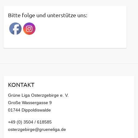
i
t
Bitte folge und unterstütze uns:
r
a
g
s
a
r
c
h
i
KONTAKT
v
Grüne Liga Osterzgebirge e. V.
Große Wassergasse 9
01744 Dippoldiswalde
+49 (0) 3504 / 618585
osterzgebirge@grueneliga.de