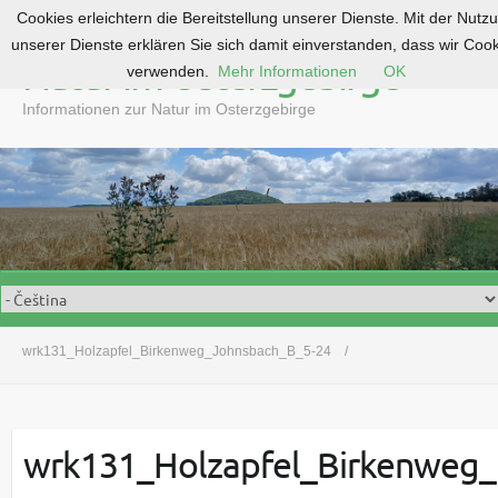
Cookies erleichtern die Bereitstellung unserer Dienste. Mit der Nutz
S
unserer Dienste erklären Sie sich damit einverstanden, dass wir Coo
k
Natur im Osterzgebirge
verwenden.
Mehr Informationen
OK
i
p
Informationen zur Natur im Osterzgebirge
t
o
c
o
n
t
e
n
t
wrk131_Holzapfel_Birkenweg_Johnsbach_B_5-24
wrk131_Holzapfel_Birkenweg_