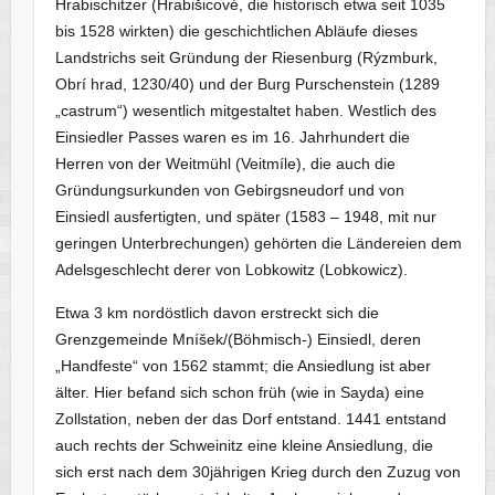
Hrabischitzer (Hrabišicové, die historisch etwa seit 1035
bis 1528 wirkten) die geschichtlichen Abläufe dieses
Landstrichs seit Gründung der Riesenburg (Rýzmburk,
Obrí hrad, 1230/40) und der Burg Purschenstein (1289
„castrum“) wesentlich mitgestaltet haben. Westlich des
Einsiedler Passes waren es im 16. Jahrhundert die
Herren von der Weitmühl (Veitmíle), die auch die
Gründungsurkunden von Gebirgsneudorf und von
Einsiedl ausfertigten, und später (1583 – 1948, mit nur
geringen Unterbrechungen) gehörten die Ländereien dem
Adelsgeschlecht derer von Lobkowitz (Lobkowicz).
Etwa 3 km nordöstlich davon erstreckt sich die
Grenzgemeinde Mníšek/(Böhmisch-) Einsiedl, deren
„Handfeste“ von 1562 stammt; die Ansiedlung ist aber
älter. Hier befand sich schon früh (wie in Sayda) eine
Zollstation, neben der das Dorf entstand. 1441 entstand
auch rechts der Schweinitz eine kleine Ansiedlung, die
sich erst nach dem 30jährigen Krieg durch den Zuzug von