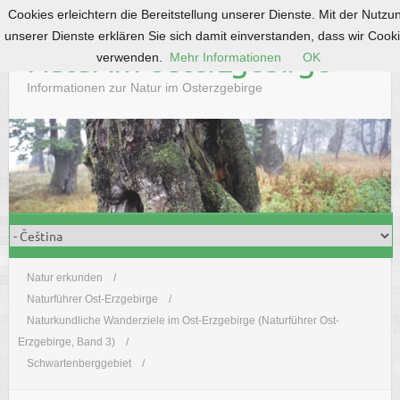
Cookies erleichtern die Bereitstellung unserer Dienste. Mit der Nutzu
S
unserer Dienste erklären Sie sich damit einverstanden, dass wir Cook
k
Natur im Osterzgebirge
verwenden.
Mehr Informationen
OK
i
p
Informationen zur Natur im Osterzgebirge
t
o
c
o
n
t
e
n
t
Natur erkunden
Naturführer Ost-Erzgebirge
Naturkundliche Wanderziele im Ost-Erzgebirge (Naturführer Ost-
Erzgebirge, Band 3)
Schwartenberggebiet