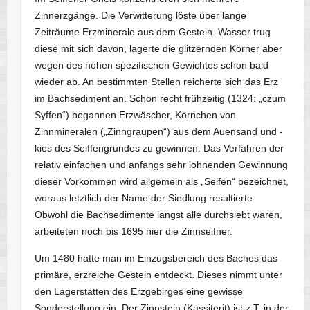
Zinnerzgänge. Die Verwitterung löste über lange
Zeiträume Erzminerale aus dem Gestein. Wasser trug
diese mit sich davon, lagerte die glitzernden Körner aber
wegen des hohen spezifischen Gewichtes schon bald
wieder ab. An bestimmten Stellen reicherte sich das Erz
im Bachsediment an. Schon recht frühzeitig (1324: „czum
Syffen“) begannen Erzwäscher, Körnchen von
Zinnmineralen („Zinngraupen“) aus dem Auensand und -
kies des Seiffengrundes zu gewinnen. Das Verfahren der
relativ einfachen und anfangs sehr lohnenden Gewinnung
dieser Vorkommen wird allgemein als „Seifen“ bezeichnet,
woraus letztlich der Name der Siedlung resultierte.
Obwohl die Bachsedimente längst alle durchsiebt waren,
arbeiteten noch bis 1695 hier die Zinnseifner.
Um 1480 hatte man im Einzugsbereich des Baches das
primäre, erzreiche Gestein entdeckt. Dieses nimmt unter
den Lagerstätten des Erzgebirges eine gewisse
Sonderstellung ein. Der Zinnstein (Kassiterit) ist z.T. in der