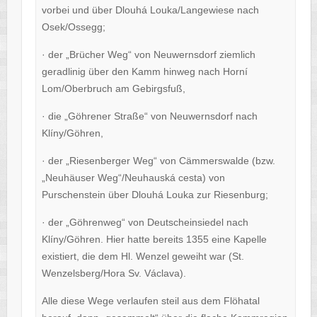
vorbei und über Dlouhá Louka/Langewiese nach
Osek/Ossegg;
· der „Brücher Weg“ von Neuwernsdorf ziemlich
geradlinig über den Kamm hinweg nach Horní
Lom/Oberbruch am Gebirgsfuß,
· die „Göhrener Straße“ von Neuwernsdorf nach
Klíny/Göhren,
· der „Riesenberger Weg“ von Cämmerswalde (bzw.
„Neuhäuser Weg“/Neuhauská cesta) von
Purschenstein über Dlouhá Louka zur Riesenburg;
· der „Göhrenweg“ von Deutscheinsiedel nach
Klíny/Göhren. Hier hatte bereits 1355 eine Kapelle
existiert, die dem Hl. Wenzel geweiht war (St.
Wenzelsberg/Hora Sv. Václava).
Alle diese Wege verlaufen steil aus dem Flöhatal