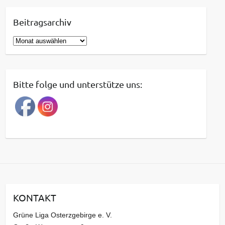
Beitragsarchiv
B
e
i
t
Bitte folge und unterstütze uns:
r
a
g
s
a
r
c
h
i
KONTAKT
v
Grüne Liga Osterzgebirge e. V.