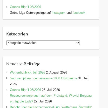
Grünes Blätt’l 08/2026
Grüne Liga Osterzgebirge auf
instagram
und
facebook
Kategorien
K
a
t
e
Neueste Beiträge
g
o
Wetterrückblick Juli 2026
2. August 2026
r
Sachsen pflanzt gemeinsam – 1000 Obstbäume
31. Juli
i
2026
e
Grünes Blätt’l 08/2026
28. Juli 2026
n
Ressourcenverbrauch auf dem Prüfstand: Wieviel Bergbau
erträgt die Erde?
27. Juli 2026
Bericht über die Konzeptvorstellung „Wetterhaus Zinnwald“