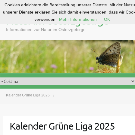
Cookies erleichtern die Bereitstellung unserer Dienste. Mit der Nutz
S
unserer Dienste erklären Sie sich damit einverstanden, dass wir Coo
k
Natur im Osterzgebirge
verwenden.
Mehr Informationen
OK
i
p
Informationen zur Natur im Osterzgebirge
t
o
c
o
n
t
e
n
t
Kalender Grüne Liga 2025
Kalender Grüne Liga 2025