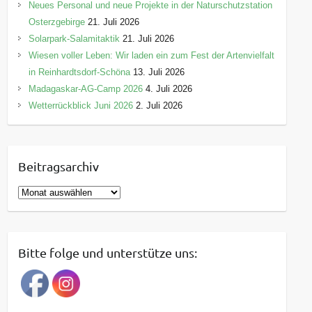
Neues Personal und neue Projekte in der Naturschutzstation
Osterzgebirge
21. Juli 2026
Solarpark-Salamitaktik
21. Juli 2026
Wiesen voller Leben: Wir laden ein zum Fest der Artenvielfalt
in Reinhardtsdorf-Schöna
13. Juli 2026
Madagaskar-AG-Camp 2026
4. Juli 2026
Wetterrückblick Juni 2026
2. Juli 2026
Beitragsarchiv
B
e
i
t
Bitte folge und unterstütze uns:
r
a
g
s