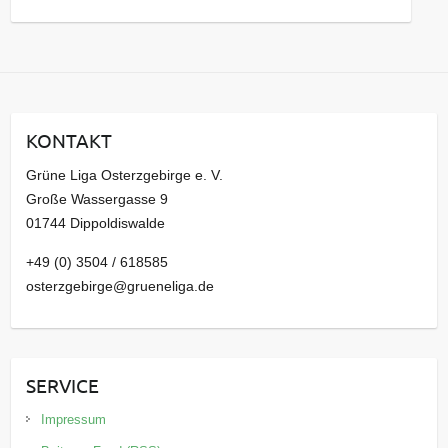
a
r
c
h
i
KONTAKT
v
Grüne Liga Osterzgebirge e. V.
Große Wassergasse 9
01744 Dippoldiswalde
+49 (0) 3504 / 618585
osterzgebirge@grueneliga.de
SERVICE
Impressum