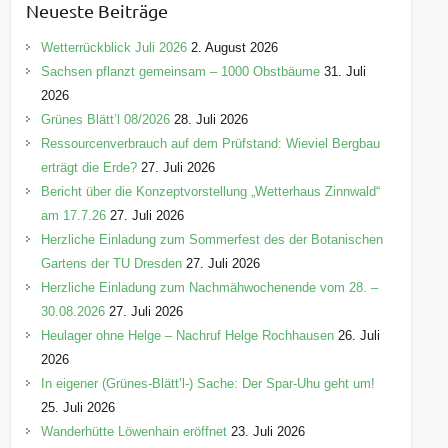
Neueste Beiträge
g
o
Wetterrückblick Juli 2026
2. August 2026
r
Sachsen pflanzt gemeinsam – 1000 Obstbäume
31. Juli
i
2026
e
Grünes Blätt’l 08/2026
28. Juli 2026
n
Ressourcenverbrauch auf dem Prüfstand: Wieviel Bergbau
erträgt die Erde?
27. Juli 2026
Bericht über die Konzeptvorstellung „Wetterhaus Zinnwald“
am 17.7.26
27. Juli 2026
Herzliche Einladung zum Sommerfest des der Botanischen
Gartens der TU Dresden
27. Juli 2026
Herzliche Einladung zum Nachmähwochenende vom 28. –
30.08.2026
27. Juli 2026
Heulager ohne Helge – Nachruf Helge Rochhausen
26. Juli
2026
In eigener (Grünes-Blätt’l-) Sache: Der Spar-Uhu geht um!
25. Juli 2026
Wanderhütte Löwenhain eröffnet
23. Juli 2026