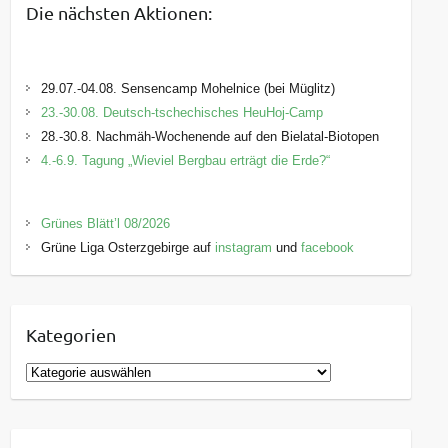
Die nächsten Aktionen:
29.07.-04.08. Sensencamp Mohelnice (bei Müglitz)
23.-30.08. Deutsch-tschechisches HeuHoj-Camp
28.-30.8. Nachmäh-Wochenende auf den Bielatal-Biotopen
4.-6.9. Tagung „Wieviel Bergbau erträgt die Erde?“
Grünes Blätt’l 08/2026
Grüne Liga Osterzgebirge auf
instagram
und
facebook
Kategorien
K
a
t
e