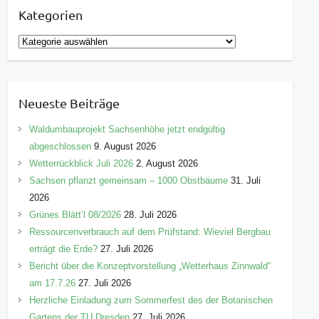
Kategorien
K
a
t
e
Neueste Beiträge
g
o
Waldumbauprojekt Sachsenhöhe jetzt endgültig
r
abgeschlossen
9. August 2026
i
Wetterrückblick Juli 2026
2. August 2026
e
Sachsen pflanzt gemeinsam – 1000 Obstbäume
31. Juli
n
2026
Grünes Blätt’l 08/2026
28. Juli 2026
Ressourcenverbrauch auf dem Prüfstand: Wieviel Bergbau
erträgt die Erde?
27. Juli 2026
Bericht über die Konzeptvorstellung „Wetterhaus Zinnwald“
am 17.7.26
27. Juli 2026
Herzliche Einladung zum Sommerfest des der Botanischen
Gartens der TU Dresden
27. Juli 2026