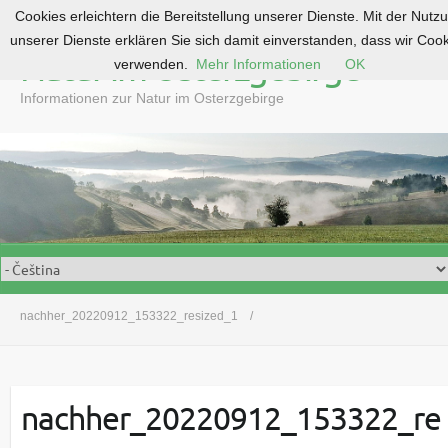
Cookies erleichtern die Bereitstellung unserer Dienste. Mit der Nutz
S
unserer Dienste erklären Sie sich damit einverstanden, dass wir Coo
k
Natur im Osterzgebirge
verwenden.
Mehr Informationen
OK
i
p
Informationen zur Natur im Osterzgebirge
t
o
c
o
n
t
e
n
t
nachher_20220912_153322_resized_1
nachher_20220912_153322_re