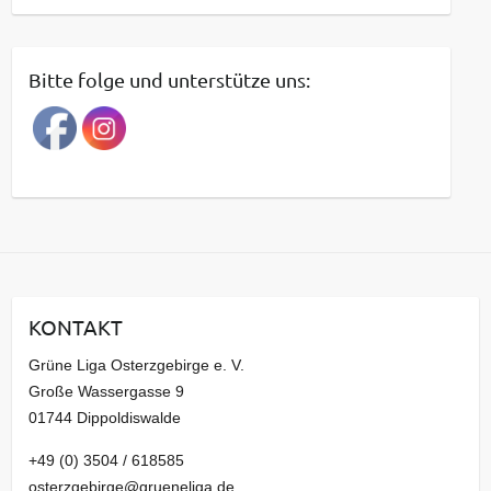
e
i
t
Bitte folge und unterstütze uns:
r
a
g
s
a
r
c
h
i
KONTAKT
v
Grüne Liga Osterzgebirge e. V.
Große Wassergasse 9
01744 Dippoldiswalde
+49 (0) 3504 / 618585
osterzgebirge@grueneliga.de