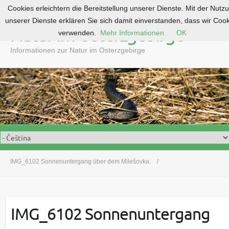
Cookies erleichtern die Bereitstellung unserer Dienste. Mit der Nutz
S
unserer Dienste erklären Sie sich damit einverstanden, dass wir Coo
k
Natur im Osterzgebirge
verwenden.
Mehr Informationen
OK
i
p
Informationen zur Natur im Osterzgebirge
t
o
c
o
n
t
e
n
t
IMG_6102 Sonnenuntergang über dem Milešovka.
IMG_6102 Sonnenuntergang