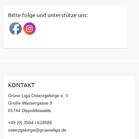
i
t
Bitte folge und unterstütze uns:
r
a
g
s
a
r
c
h
i
KONTAKT
v
Grüne Liga Osterzgebirge e. V.
Große Wassergasse 9
01744 Dippoldiswalde
+49 (0) 3504 / 618585
osterzgebirge@grueneliga.de