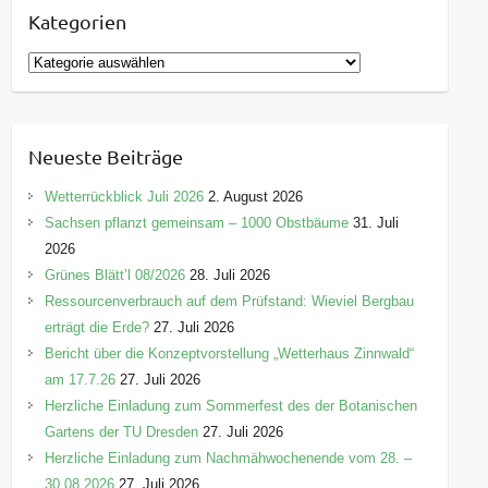
Kategorien
K
a
t
e
Neueste Beiträge
g
o
Wetterrückblick Juli 2026
2. August 2026
r
Sachsen pflanzt gemeinsam – 1000 Obstbäume
31. Juli
i
2026
e
Grünes Blätt’l 08/2026
28. Juli 2026
n
Ressourcenverbrauch auf dem Prüfstand: Wieviel Bergbau
erträgt die Erde?
27. Juli 2026
Bericht über die Konzeptvorstellung „Wetterhaus Zinnwald“
am 17.7.26
27. Juli 2026
Herzliche Einladung zum Sommerfest des der Botanischen
Gartens der TU Dresden
27. Juli 2026
Herzliche Einladung zum Nachmähwochenende vom 28. –
30.08.2026
27. Juli 2026