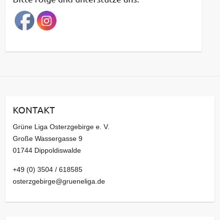
r
a
g
s
a
r
c
h
i
KONTAKT
v
Grüne Liga Osterzgebirge e. V.
Große Wassergasse 9
01744 Dippoldiswalde
+49 (0) 3504 / 618585
osterzgebirge@grueneliga.de