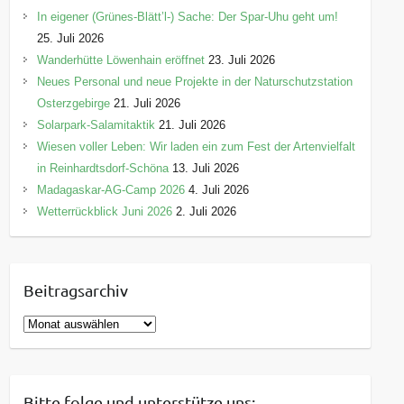
In eigener (Grünes-Blätt’l-) Sache: Der Spar-Uhu geht um!
25. Juli 2026
Wanderhütte Löwenhain eröffnet
23. Juli 2026
Neues Personal und neue Projekte in der Naturschutzstation
Osterzgebirge
21. Juli 2026
Solarpark-Salamitaktik
21. Juli 2026
Wiesen voller Leben: Wir laden ein zum Fest der Artenvielfalt
in Reinhardtsdorf-Schöna
13. Juli 2026
Madagaskar-AG-Camp 2026
4. Juli 2026
Wetterrückblick Juni 2026
2. Juli 2026
Beitragsarchiv
B
e
i
t
Bitte folge und unterstütze uns: