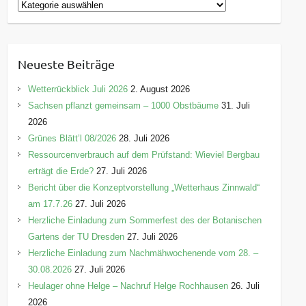
K
a
t
e
Neueste Beiträge
g
o
Wetterrückblick Juli 2026
2. August 2026
r
Sachsen pflanzt gemeinsam – 1000 Obstbäume
31. Juli
i
2026
e
Grünes Blätt’l 08/2026
28. Juli 2026
n
Ressourcenverbrauch auf dem Prüfstand: Wieviel Bergbau
erträgt die Erde?
27. Juli 2026
Bericht über die Konzeptvorstellung „Wetterhaus Zinnwald“
am 17.7.26
27. Juli 2026
Herzliche Einladung zum Sommerfest des der Botanischen
Gartens der TU Dresden
27. Juli 2026
Herzliche Einladung zum Nachmähwochenende vom 28. –
30.08.2026
27. Juli 2026
Heulager ohne Helge – Nachruf Helge Rochhausen
26. Juli
2026