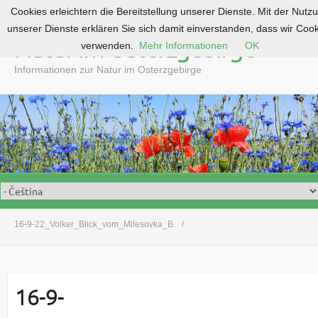
Cookies erleichtern die Bereitstellung unserer Dienste. Mit der Nutz
S
unserer Dienste erklären Sie sich damit einverstanden, dass wir Coo
k
Natur im Osterzgebirge
verwenden.
Mehr Informationen
OK
i
p
Informationen zur Natur im Osterzgebirge
t
o
c
o
n
t
e
n
t
16-9-22_Volker_Blick_vom_Milesovka_B
16-9-