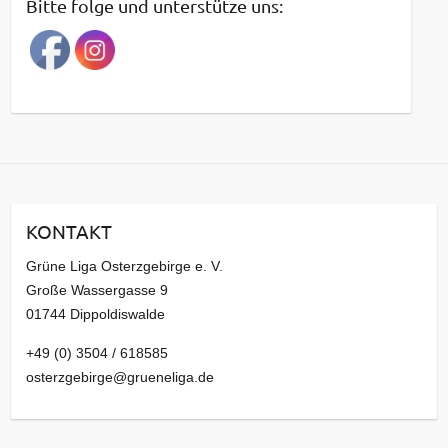
Bitte folge und unterstütze uns:
r
a
g
s
a
r
c
h
i
KONTAKT
v
Grüne Liga Osterzgebirge e. V.
Große Wassergasse 9
01744 Dippoldiswalde
+49 (0) 3504 / 618585
osterzgebirge@grueneliga.de