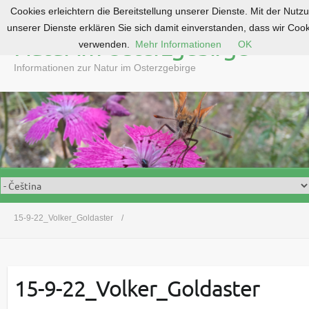
Cookies erleichtern die Bereitstellung unserer Dienste. Mit der Nutz
S
unserer Dienste erklären Sie sich damit einverstanden, dass wir Coo
k
Natur im Osterzgebirge
verwenden.
Mehr Informationen
OK
i
p
Informationen zur Natur im Osterzgebirge
t
o
c
o
n
t
e
n
t
15-9-22_Volker_Goldaster
15-9-22_Volker_Goldaster