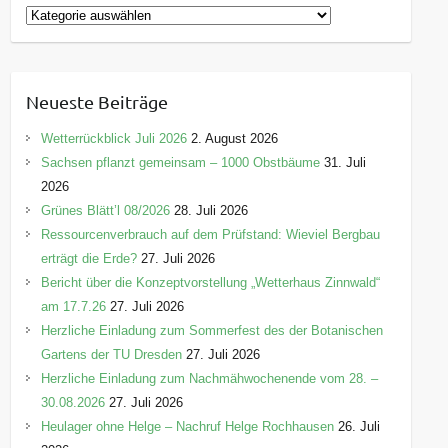
K
a
t
e
Neueste Beiträge
g
o
Wetterrückblick Juli 2026
2. August 2026
r
Sachsen pflanzt gemeinsam – 1000 Obstbäume
31. Juli
i
2026
e
Grünes Blätt’l 08/2026
28. Juli 2026
n
Ressourcenverbrauch auf dem Prüfstand: Wieviel Bergbau
erträgt die Erde?
27. Juli 2026
Bericht über die Konzeptvorstellung „Wetterhaus Zinnwald“
am 17.7.26
27. Juli 2026
Herzliche Einladung zum Sommerfest des der Botanischen
Gartens der TU Dresden
27. Juli 2026
Herzliche Einladung zum Nachmähwochenende vom 28. –
30.08.2026
27. Juli 2026
Heulager ohne Helge – Nachruf Helge Rochhausen
26. Juli