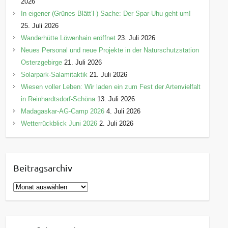
2026
In eigener (Grünes-Blätt’l-) Sache: Der Spar-Uhu geht um!
25. Juli 2026
Wanderhütte Löwenhain eröffnet
23. Juli 2026
Neues Personal und neue Projekte in der Naturschutzstation
Osterzgebirge
21. Juli 2026
Solarpark-Salamitaktik
21. Juli 2026
Wiesen voller Leben: Wir laden ein zum Fest der Artenvielfalt
in Reinhardtsdorf-Schöna
13. Juli 2026
Madagaskar-AG-Camp 2026
4. Juli 2026
Wetterrückblick Juni 2026
2. Juli 2026
Beitragsarchiv
B
e
i
t