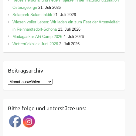
Neues Personal und neue Projekte in der Naturschutzstation
Osterzgebirge
21. Juli 2026
Solarpark-Salamitaktik
21. Juli 2026
Wiesen voller Leben: Wir laden ein zum Fest der Artenvielfalt
in Reinhardtsdorf-Schöna
13. Juli 2026
Madagaskar-AG-Camp 2026
4. Juli 2026
Wetterrückblick Juni 2026
2. Juli 2026
Beitragsarchiv
B
e
i
t
Bitte folge und unterstütze uns:
r
a
g
s