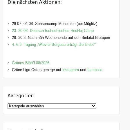
Die nächsten Aktionen:
29.07.-04.08. Sensencamp Mohelnice (bei Müglitz)
23.-30.08. Deutsch-tschechisches HeuHoj-Camp
28.-30.8. Nachmäh-Wochenende auf den Bielatal-Biotopen
4.-6.9. Tagung „Wieviel Bergbau erträgt die Erde?“
Grünes Blätt’l 08/2026
Grüne Liga Osterzgebirge auf
instagram
und
facebook
Kategorien
K
a
t
e