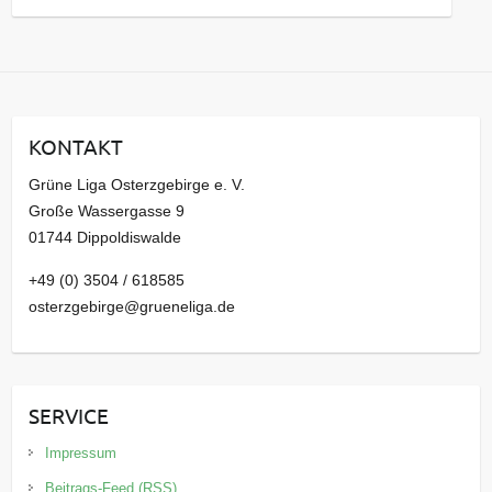
a
r
c
h
i
KONTAKT
v
Grüne Liga Osterzgebirge e. V.
Große Wassergasse 9
01744 Dippoldiswalde
+49 (0) 3504 / 618585
osterzgebirge@grueneliga.de
SERVICE
Impressum
Beitrags-Feed (RSS)