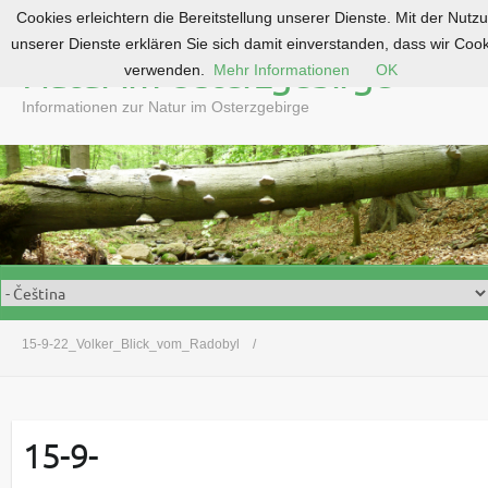
Cookies erleichtern die Bereitstellung unserer Dienste. Mit der Nutz
S
unserer Dienste erklären Sie sich damit einverstanden, dass wir Coo
k
Natur im Osterzgebirge
verwenden.
Mehr Informationen
OK
i
p
Informationen zur Natur im Osterzgebirge
t
o
c
o
n
t
e
n
t
15-9-22_Volker_Blick_vom_Radobyl
15-9-