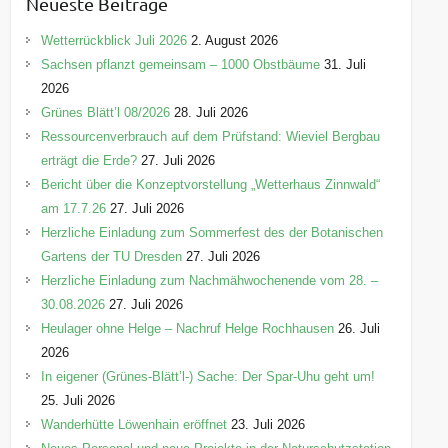
Neueste Beiträge
g
o
Wetterrückblick Juli 2026
2. August 2026
r
Sachsen pflanzt gemeinsam – 1000 Obstbäume
31. Juli
i
2026
e
Grünes Blätt’l 08/2026
28. Juli 2026
n
Ressourcenverbrauch auf dem Prüfstand: Wieviel Bergbau
erträgt die Erde?
27. Juli 2026
Bericht über die Konzeptvorstellung „Wetterhaus Zinnwald“
am 17.7.26
27. Juli 2026
Herzliche Einladung zum Sommerfest des der Botanischen
Gartens der TU Dresden
27. Juli 2026
Herzliche Einladung zum Nachmähwochenende vom 28. –
30.08.2026
27. Juli 2026
Heulager ohne Helge – Nachruf Helge Rochhausen
26. Juli
2026
In eigener (Grünes-Blätt’l-) Sache: Der Spar-Uhu geht um!
25. Juli 2026
Wanderhütte Löwenhain eröffnet
23. Juli 2026