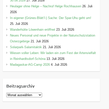
30.08.2026
27. Juli 2026
Heulager ohne Helge – Nachruf Helge Rochhausen
26. Juli
2026
In eigener (Grünes-Blätt’l-) Sache: Der Spar-Uhu geht um!
25. Juli 2026
Wanderhütte Löwenhain eröffnet
23. Juli 2026
Neues Personal und neue Projekte in der Naturschutzstation
Osterzgebirge
21. Juli 2026
Solarpark-Salamitaktik
21. Juli 2026
Wiesen voller Leben: Wir laden ein zum Fest der Artenvielfalt
in Reinhardtsdorf-Schöna
13. Juli 2026
Madagaskar-AG-Camp 2026
4. Juli 2026
Beitragsarchiv
B
e
i