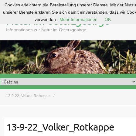
Cookies erleichtern die Bereitstellung unserer Dienste. Mit der Nutz
S
unserer Dienste erklären Sie sich damit einverstanden, dass wir Coo
k
Natur im Osterzgebirge
verwenden.
Mehr Informationen
OK
i
p
Informationen zur Natur im Osterzgebirge
t
o
c
o
n
t
e
n
t
13-9-22_Volker_Rotkappe
13-9-22_Volker_Rotkappe