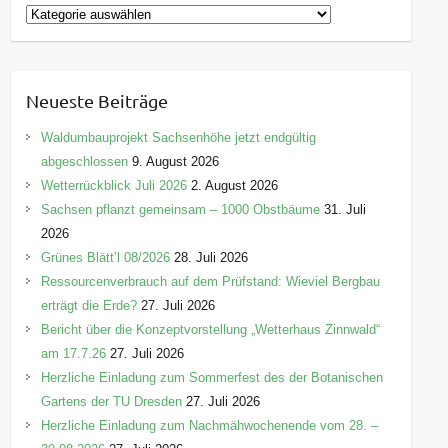
K
a
t
e
Neueste Beiträge
g
o
Waldumbauprojekt Sachsenhöhe jetzt endgültig
r
abgeschlossen
9. August 2026
i
Wetterrückblick Juli 2026
2. August 2026
e
Sachsen pflanzt gemeinsam – 1000 Obstbäume
31. Juli
n
2026
Grünes Blätt’l 08/2026
28. Juli 2026
Ressourcenverbrauch auf dem Prüfstand: Wieviel Bergbau
erträgt die Erde?
27. Juli 2026
Bericht über die Konzeptvorstellung „Wetterhaus Zinnwald“
am 17.7.26
27. Juli 2026
Herzliche Einladung zum Sommerfest des der Botanischen
Gartens der TU Dresden
27. Juli 2026
Herzliche Einladung zum Nachmähwochenende vom 28. –